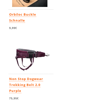
Orbiloc Buckle
Schnalle
9,99€
Non Stop Dogwear
Trekking Belt 2.0
Purple
75,95€