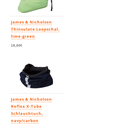
James & Nicholson
Thinsulate Loopschal,
lime-green
18,00€
James & Nicholson
Reflex X-Tube
Schlauchtuch,
navy/carbon
9,99€