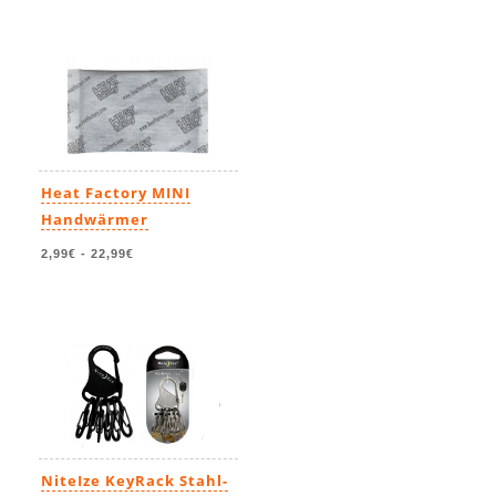
Heat Factory MINI
Handwärmer
2,99€
-
22,99€
NiteIze KeyRack Stahl-