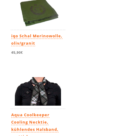
iqo Schal Merinowolle,
oliv/granit
45,90€
Aqua Coolkeeper
Cooling Necktie,
kühlendes Halsband,