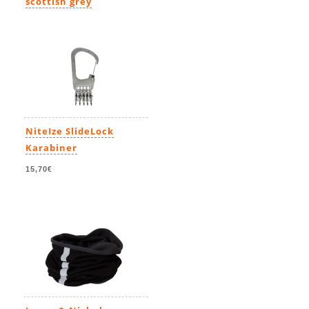
scottish grey
19,99€
NiteIze SlideLock
Karabiner
15,70€