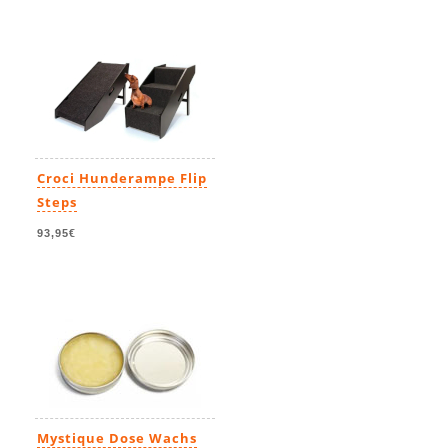
Croci Hunderampe Flip
Steps
93,95€
Mystique Dose Wachs