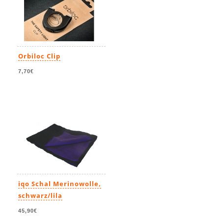
Orbiloc Clip
7,70€
iqo Schal Merinowolle,
schwarz/lila
45,90€