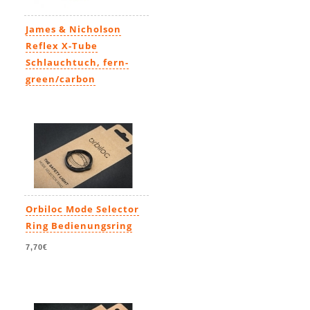
James & Nicholson
Reflex X-Tube
Schlauchtuch, fern-
green/carbon
9,99€
Orbiloc Mode Selector
Ring Bedienungsring
7,70€