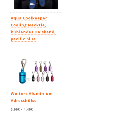
Aqua Coolkeeper
Cooling Necktie,
kühlendes Halsband,
pacific blue
19,99€
Wolters Aluminium-
Adresshülse
3,99€
-
4,49€