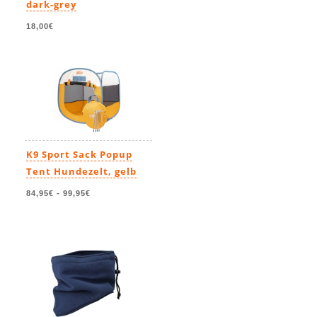
dark-grey
18,00€
K9 Sport Sack Popup
Tent Hundezelt, gelb
84,95€
-
99,95€