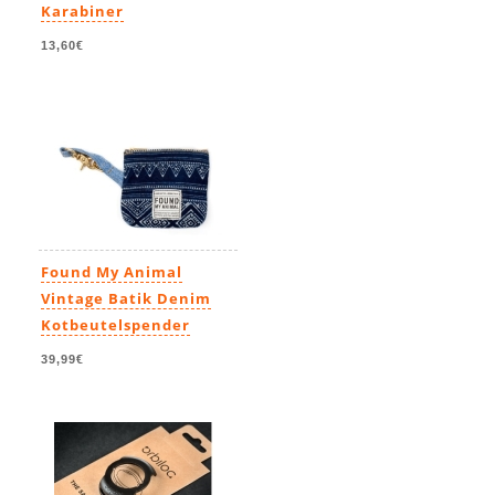
Karabiner
13,60€
Found My Animal
Vintage Batik Denim
Kotbeutelspender
39,99€