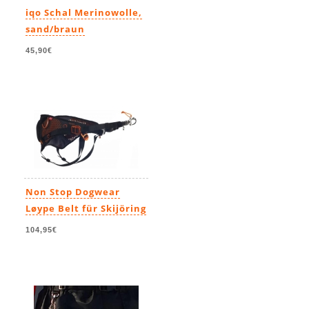
iqo Schal Merinowolle,
sand/braun
45,90€
Non Stop Dogwear
Løype Belt für Skijöring
104,95€