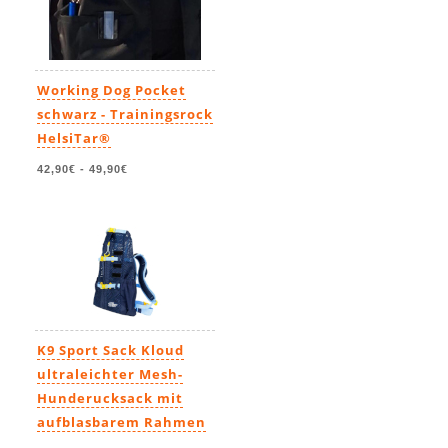
Working Dog Pocket
schwarz - Trainingsrock
HelsiTar®
42,90€
-
49,90€
K9 Sport Sack Kloud
ultraleichter Mesh-
Hunderucksack mit
aufblasbarem Rahmen