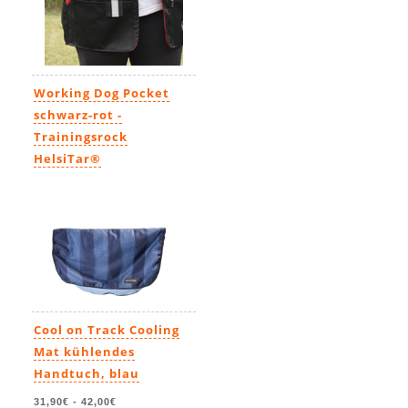
Working Dog Pocket
schwarz-rot -
Trainingsrock
HelsiTar®
42,90€
Cool on Track Cooling
Mat kühlendes
Handtuch, blau
31,90€
-
42,00€