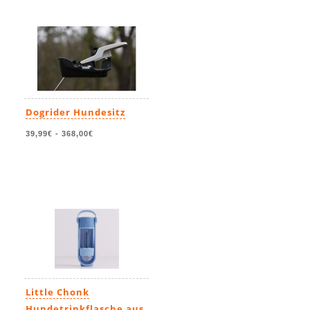
130,95€
-
140,95€
Dogrider Hundesitz
39,99€
-
368,00€
Little Chonk
Hundetrinkflasche aus