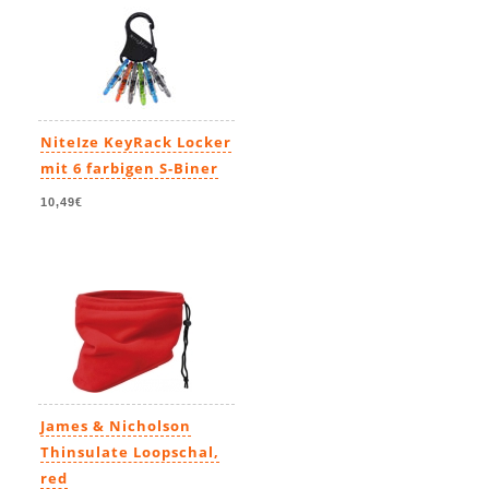
NiteIze KeyRack Locker
mit 6 farbigen S-Biner
10,49€
James & Nicholson
Thinsulate Loopschal,
red