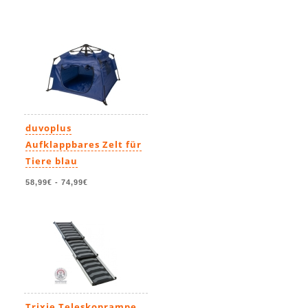
duvoplus
Aufklappbares Zelt für
Tiere blau
58,99€
-
74,99€
Trixie Teleskoprampe