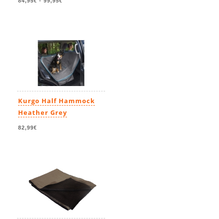
84,95€
-
99,95€
Kurgo Half Hammock
Heather Grey
82,99€