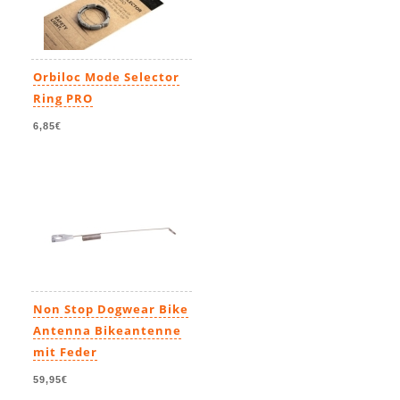
Orbiloc Mode Selector
Ring PRO
6,85€
Non Stop Dogwear Bike
Antenna Bikeantenne
mit Feder
59,95€