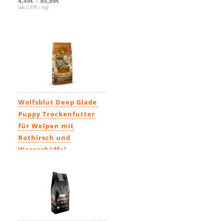
4,49€
-
85,99€
(ab 2,87€ / kg)
Wolfsblut Deep Glade
Puppy Trockenfutter
für Welpen mit
Rothirsch und
Wasserbüffel
89,99€
(7,20€ / kg)