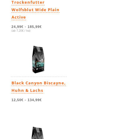
Trockenfutter
Wolfsblut Wide Plain
Active
24,99€
-
185,99€
(ab 7,20€ / kg)
Black Canyon Biscayne,
Huhn & Lachs
12,50€
-
134,99€