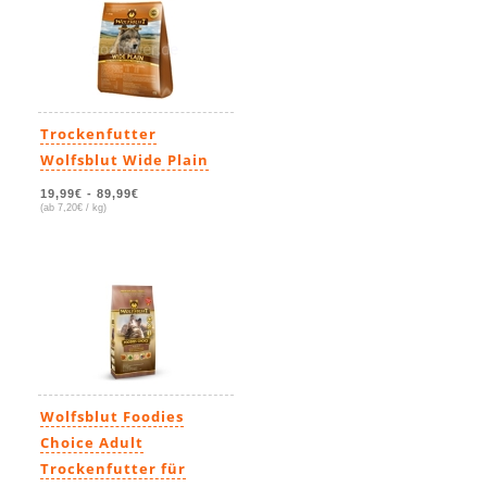
Trockenfutter
Wolfsblut Wide Plain
19,99€
-
89,99€
(ab 7,20€ / kg)
Wolfsblut Foodies
Choice Adult
Trockenfutter für