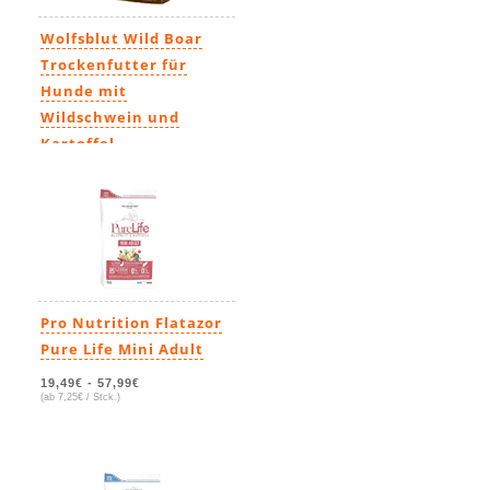
Wolfsblut Wild Boar
Trockenfutter für
Hunde mit
Wildschwein und
Kartoffel
19,99€
-
79,99€
(ab 6,40€ / kg)
Pro Nutrition Flatazor
Pure Life Mini Adult
19,49€
-
57,99€
(ab 7,25€ / Stck.)