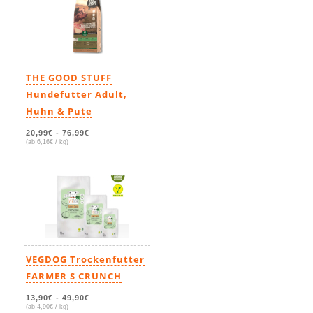
THE GOOD STUFF
Hundefutter Adult,
Huhn & Pute
20,99€
-
76,99€
(ab 6,16€ / kg)
VEGDOG Trockenfutter
FARMER S CRUNCH
13,90€
-
49,90€
(ab 4,90€ / kg)