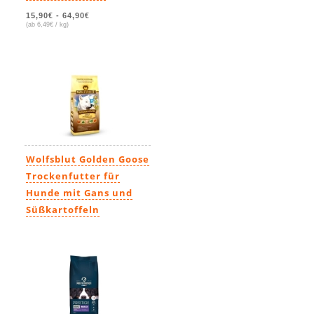
15,90€
-
64,90€
(ab 6,49€ / kg)
Wolfsblut Golden Goose
Trockenfutter für
Hunde mit Gans und
Süßkartoffeln
7,29€
-
155,99€