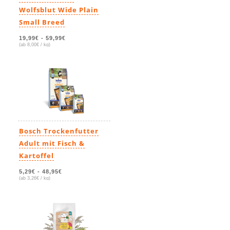
Wolfsblut Wide Plain
Small Breed
19,99€
-
59,99€
(ab 8,00€ / kg)
Bosch Trockenfutter
Adult mit Fisch &
Kartoffel
5,29€
-
48,95€
(ab 3,26€ / kg)