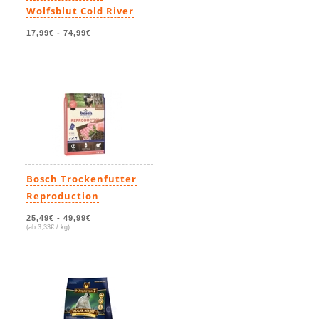
Wolfsblut Cold River
17,99€
-
74,99€
Bosch Trockenfutter
Reproduction
25,49€
-
49,99€
(ab 3,33€ / kg)