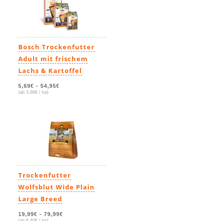
Bosch Trockenfutter
Adult mit frischem
Lachs & Kartoffel
5,69€
-
54,95€
(ab 3,66€ / kg)
Trockenfutter
Wolfsblut Wide Plain
Large Breed
19,99€
-
79,99€
(ab 6,40€ / kg)