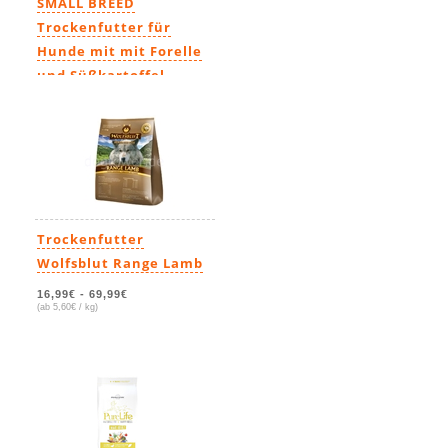
SMALL BREED
Trockenfutter für
Hunde mit mit Forelle
und Süßkartoffel
17,99€
-
47,99€
(ab 6,40€ / kg)
Trockenfutter
Wolfsblut Range Lamb
16,99€
-
69,99€
(ab 5,60€ / kg)