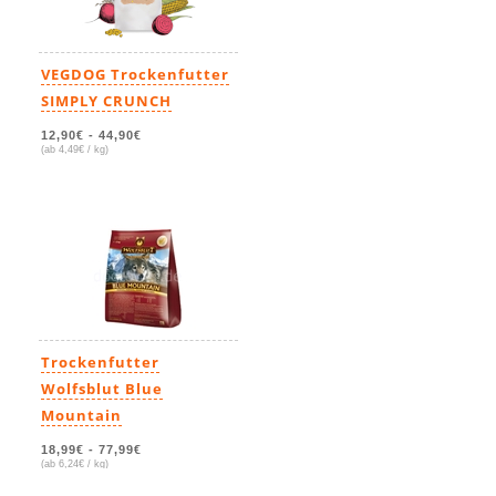
VEGDOG Trockenfutter
SIMPLY CRUNCH
12,90€
-
44,90€
(ab 4,49€ / kg)
Trockenfutter
Wolfsblut Blue
Mountain
18,99€
-
77,99€
(ab 6,24€ / kg)