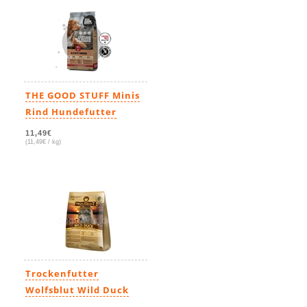
THE GOOD STUFF Minis
Rind Hundefutter
11,49€
(11,49€ / kg)
Trockenfutter
Wolfsblut Wild Duck