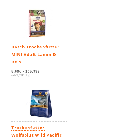
Bosch Trockenfutter
MINI Adult Lamm &
Reis
5,69€
-
105,99€
(ab 3,53€ / kg)
Trockenfutter
Wolfsblut Wild Pacific