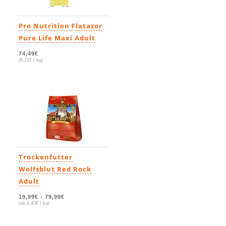
Pro Nutrition Flatazor
Pure Life Maxi Adult
74,49€
(6,21€ / kg)
Trockenfutter
Wolfsblut Red Rock
Adult
19,99€
-
79,99€
(ab 6,40€ / kg)