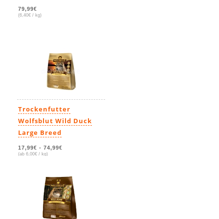
79,99€
(6,40€ / kg)
Trockenfutter
Wolfsblut Wild Duck
Large Breed
17,99€
-
74,99€
(ab 6,00€ / kg)