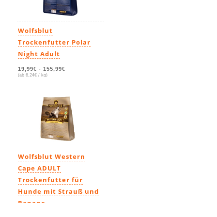
Wolfsblut
Trockenfutter Polar
Night Adult
19,99€
-
155,99€
(ab 6,24€ / kg)
Wolfsblut Western
Cape ADULT
Trockenfutter für
Hunde mit Strauß und
Banane