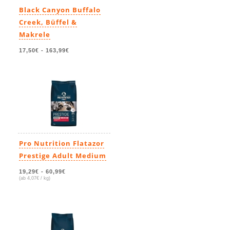
Black Canyon Buffalo
Creek, Büffel &
Makrele
17,50€
-
163,99€
Pro Nutrition Flatazor
Prestige Adult Medium
19,29€
-
60,99€
(ab 4,07€ / kg)