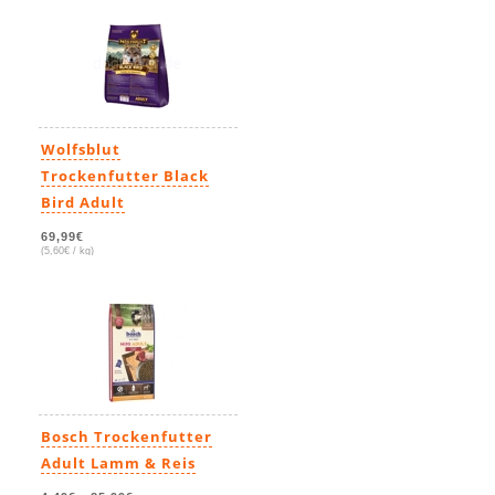
7,29€
-
150,99€
(ab 6,04€ / kg)
Wolfsblut
Trockenfutter Black
Bird Adult
69,99€
(5,60€ / kg)
Bosch Trockenfutter
Adult Lamm & Reis