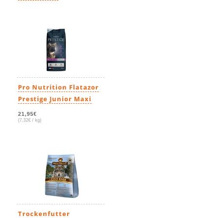
6,49€
-
74,99€
(ab 6,00€ / kg)
Pro Nutrition Flatazor
Prestige Junior Maxi
21,95€
(7,32€ / kg)
Trockenfutter