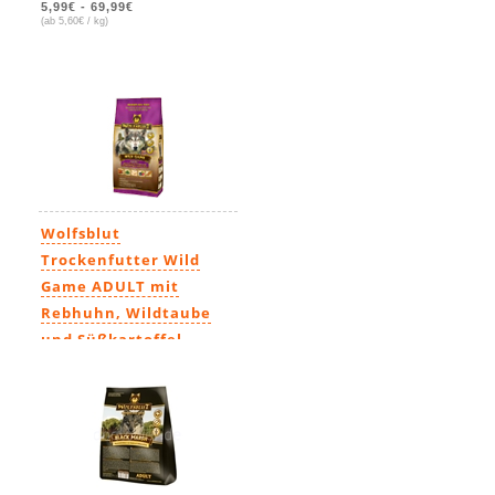
5,99€
-
69,99€
(ab 5,60€ / kg)
Wolfsblut
Trockenfutter Wild
Game ADULT mit
Rebhuhn, Wildtaube
und Süßkartoffel
7,29€
-
77,99€
(ab 6,24€ / kg)