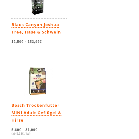
Black Canyon Joshua
Tree, Hase & Schwein
12,50€
-
153,99€
Bosch Trockenfutter
MINI Adult Geflügel &
Hirse
5,69€
-
31,99€
(ab 5,33€ / kg)