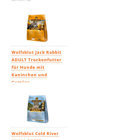
Wolfsblut Jack Rabbit
ADULT Trockenfutter
für Hunde mit
Kaninchen und
Gemüse
7,29€
-
155,99€
(ab 6,24€ / kg)
Wolfsblut Cold River