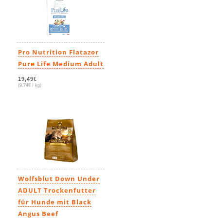
Pro Nutrition Flatazor
Pure Life Medium Adult
19,49€
(9,74€ / kg)
Wolfsblut Down Under
ADULT Trockenfutter
für Hunde mit Black
Angus Beef