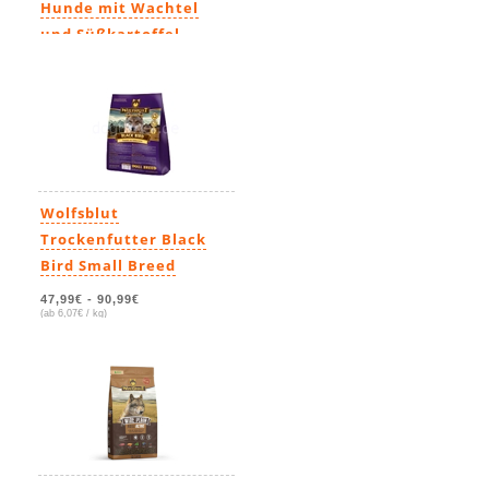
Hunde mit Wachtel
und Süßkartoffel
7,29€
(14,58€ / kg)
Wolfsblut
Trockenfutter Black
Bird Small Breed
47,99€
-
90,99€
(ab 6,07€ / kg)