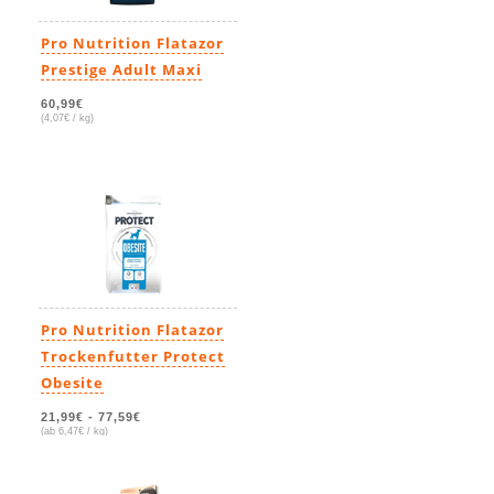
Pro Nutrition Flatazor
Prestige Adult Maxi
60,99€
(4,07€ / kg)
Pro Nutrition Flatazor
Trockenfutter Protect
Obesite
21,99€
-
77,59€
(ab 6,47€ / kg)