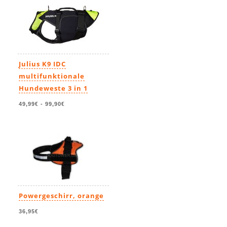
Julius K9 IDC
multifunktionale
Hundeweste 3 in 1
49,99€
-
99,90€
Powergeschirr, orange
36,95€