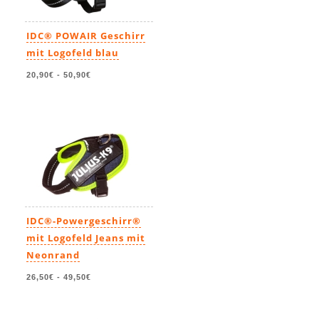
IDC® POWAIR Geschirr
mit Logofeld blau
20,90€
-
50,90€
IDC®-Powergeschirr®
mit Logofeld Jeans mit
Neonrand
26,50€
-
49,50€