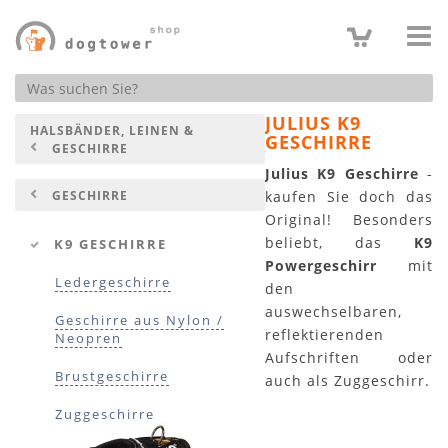
Produktsuche
JULIUS K9
HALSBÄNDER, LEINEN &
GESCHIRRE
GESCHIRRE
Julius K9 Geschirre
-
GESCHIRRE
kaufen Sie doch das
Original! Besonders
beliebt, das
K9
K9 GESCHIRRE
Powergeschirr
mit
Ledergeschirre
den
auswechselbaren,
Geschirre aus Nylon /
reflektierenden
Neopren
Aufschriften oder
Brustgeschirre
auch als Zuggeschirr.
Zuggeschirre