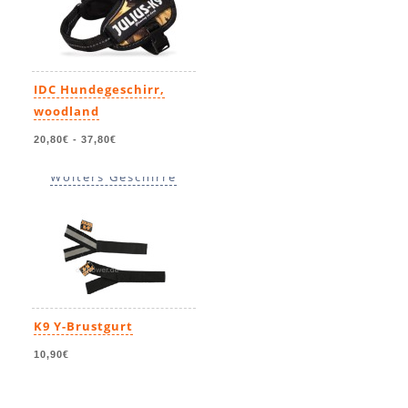
Norwegergeschirre
Hunter Geschirre
Hurtta Geschirre
IDC Hundegeschirr,
Hundegeschirre Rogz
woodland
20,80€
-
37,80€
Ruffwear Geschirre
Wolters Geschirre
K9 Y-Brustgurt
10,90€