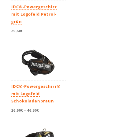
IDC®-Powergeschirr
mit Logofeld Petrol-
grün
29,50€
IDC®-Powergeschirr®
mit Logofeld
Schokoladenbraun
26,50€
-
46,50€