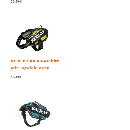
58,50€
IDC® POWAIR Geschirr
mit Logofeld neon
45,90€