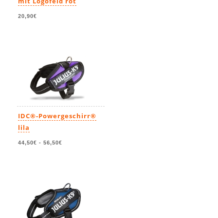
mit Logofeld rot
20,90€
IDC®-Powergeschirr®
lila
44,50€
-
56,50€