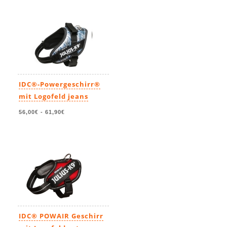
IDC®-Powergeschirr®
mit Logofeld jeans
56,00€
-
61,90€
IDC® POWAIR Geschirr