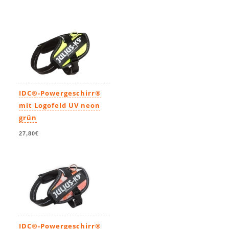
IDC®-Powergeschirr®
mit Logofeld UV neon
grün
27,80€
IDC®-Powergeschirr®