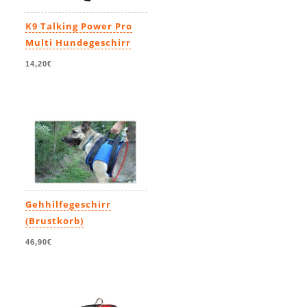
K9 Talking Power Pro
Multi Hundegeschirr
14,20€
Gehhilfegeschirr
(Brustkorb)
46,90€