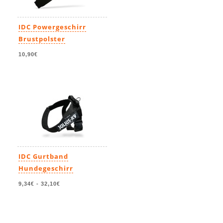
IDC Powergeschirr
Brustpolster
10,90€
IDC Gurtband
Hundegeschirr
9,34€
-
32,10€