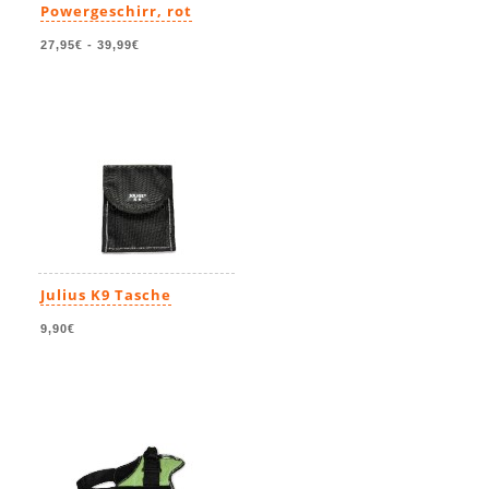
Powergeschirr, rot
27,95€
-
39,99€
Julius K9 Tasche
9,90€