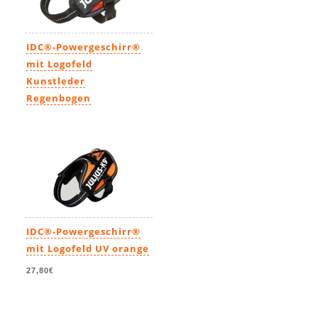
IDC®-Powergeschirr®
mit Logofeld
Kunstleder
Regenbogen
26,50€
-
48,40€
IDC®-Powergeschirr®
mit Logofeld UV orange
27,80€