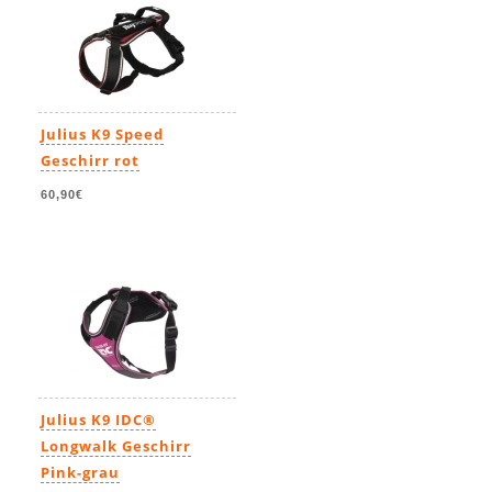
Julius K9 Speed
Geschirr rot
60,90€
Julius K9 IDC®
Longwalk Geschirr
Pink-grau