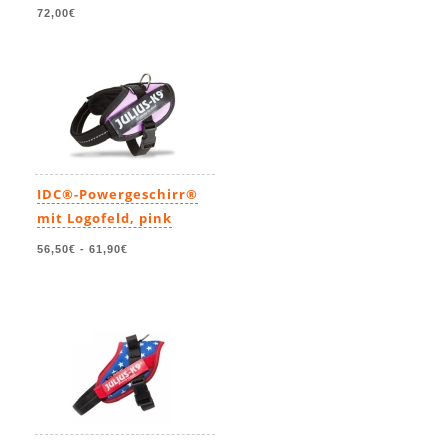
72,00€
IDC®-Powergeschirr®
mit Logofeld, pink
56,50€
-
61,90€