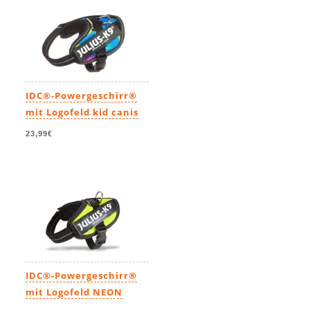
IDC®-Powergeschirr®
mit Logofeld kid canis
23,99€
IDC®-Powergeschirr®
mit Logofeld NEON