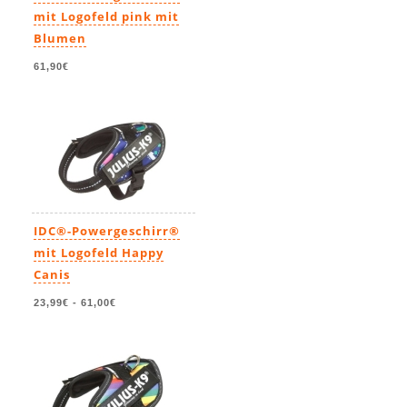
mit Logofeld pink mit
Blumen
61,90€
IDC®-Powergeschirr®
mit Logofeld Happy
Canis
23,99€
-
61,00€