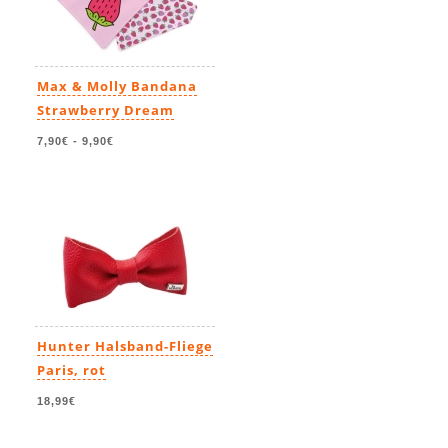
Max & Molly Bandana
Strawberry Dream
7,90€
-
9,90€
Hunter Halsband-Fliege
Paris, rot
18,99€