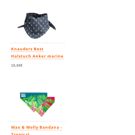
Knauders Best
Halstuch Anker marine
10,00€
Max & Molly Bandana -
Tropical