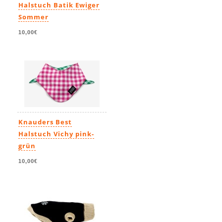
Halstuch Batik Ewiger
Sommer
10,00€
Knauders Best
Halstuch Vichy pink-
grün
10,00€