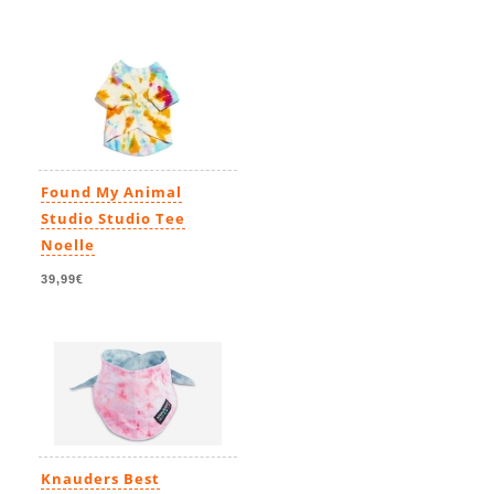
Found My Animal
Studio Studio Tee
Noelle
39,99€
Knauders Best