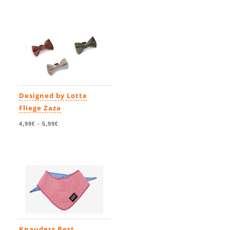
Designed by Lotte
Fliege Zaza
4,99€
-
5,99€
Knauders Best