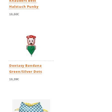
Knauders Best
Halstuch Punky
10,00€
Doxtasy Bandana
Green/Silver Dots
10,39€