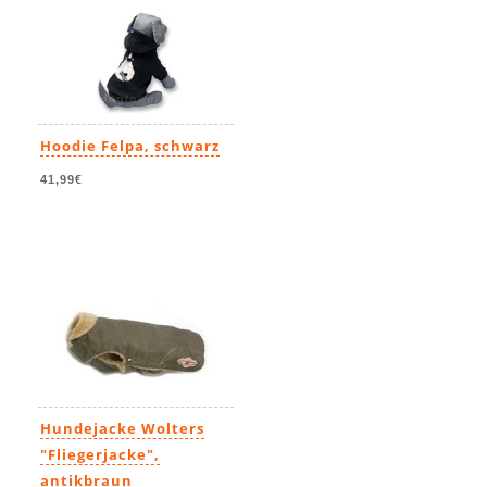
Hoodie Felpa, schwarz
41,99€
Hundejacke Wolters
"Fliegerjacke",
antikbraun