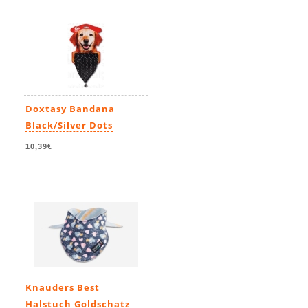
Doxtasy Bandana
Black/Silver Dots
10,39€
Knauders Best
Halstuch Goldschatz