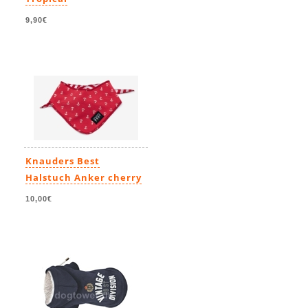
9,90€
Knauders Best
Halstuch Anker cherry
10,00€