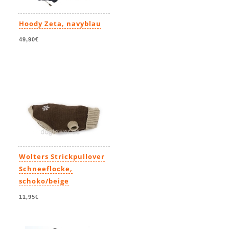
Hoody Zeta, navyblau
49,90€
Wolters Strickpullover
Schneeflocke,
schoko/beige
11,95€