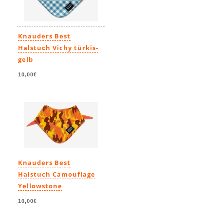
Knauders Best
Halstuch Vichy türkis-
gelb
10,00€
Knauders Best
Halstuch Camouflage
Yellowstone
10,00€