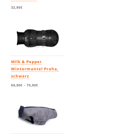
32,95€
Milk & Pepper
Wintermantel Praha,
schwarz
69,90€
-
70,90€