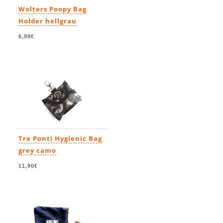
Wolters Poopy Bag
Holder hellgrau
6,99€
Tre Ponti Hygienic Bag
grey camo
11,90€