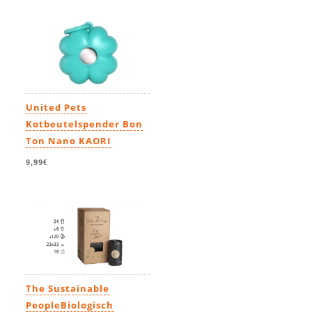
United Pets
Kotbeutelspender Bon
Ton Nano KAORI
9,99€
The Sustainable
PeopleBiologisch