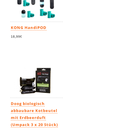
KONG HandiPOD
18,99€
Doog biologisch
abbaubare Kotbeutel
mit Erdbeerduft
(Umpack 3 x 20 Stück)