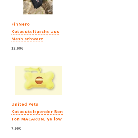
FinNero
Kotbeuteltasche aus
Mesh schwarz
12,99€
United Pets
Kotbeutelspender Bon
Ton MACARON, yellow
7,99€