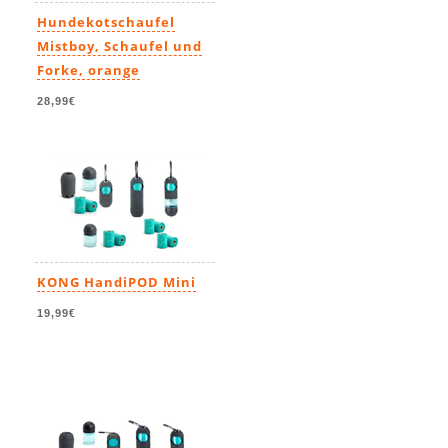
Hundekotschaufel
Mistboy, Schaufel und
Forke, orange
28,99€
KONG HandiPOD Mini
19,99€