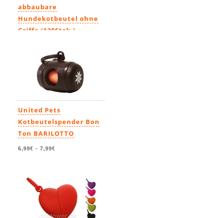
abbaubare
Hundekotbeutel ohne
Griffe (120Stck.)
8,99€
-
80,99€
United Pets
Kotbeutelspender Bon
Ton BARILOTTO
6,99€
-
7,99€