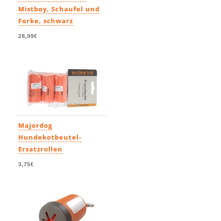
Mistboy, Schaufel und
Forke, schwarz
28,99€
Majordog
Hundekotbeutel-
Ersatzrollen
3,75€