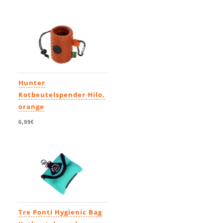
8,99€
-
69,99€
Hunter
Kotbeutelspender Hilo,
orange
6,99€
Tre Ponti Hygienic Bag