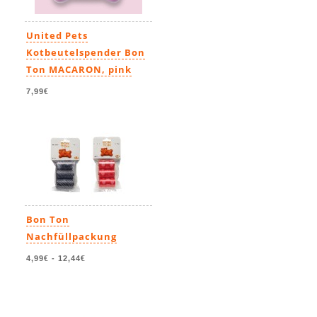
United Pets
Kotbeutelspender Bon
Ton MACARON, pink
7,99€
Bon Ton
Nachfüllpackung
4,99€
-
12,44€