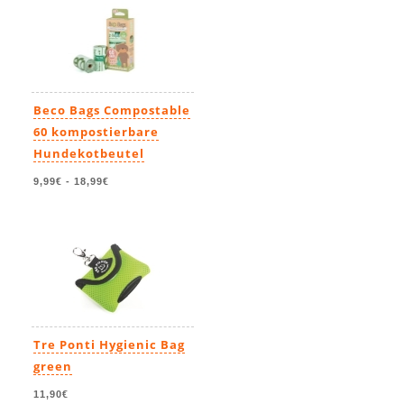
Beco Bags Compostable
60 kompostierbare
Hundekotbeutel
9,99€
-
18,99€
Tre Ponti Hygienic Bag
green
11,90€