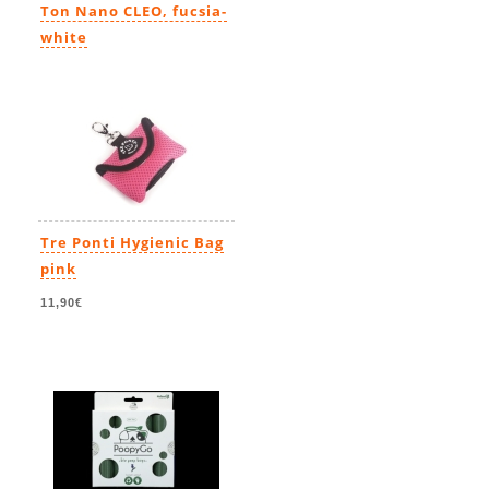
Ton Nano CLEO, fucsia-
white
10,99€
Tre Ponti Hygienic Bag
pink
11,90€