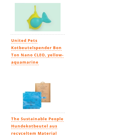
United Pets
Kotbeutelspender Bon
Ton Nano CLEO, yellow-
aquamarine
10,99€
The Sustainable People
Hundekotbeutel aus
recyceltem Material