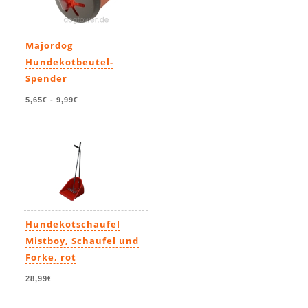
Majordog
Hundekotbeutel-
Spender
5,65€
-
9,99€
Hundekotschaufel
Mistboy, Schaufel und
Forke, rot
28,99€