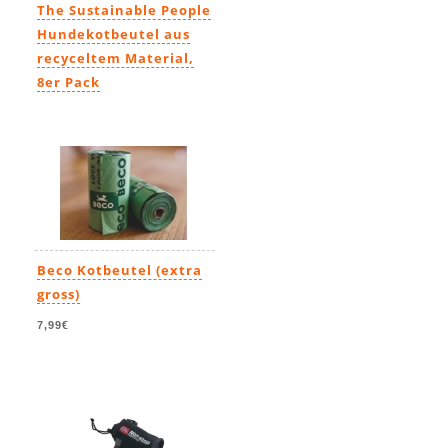
The Sustainable People
Hundekotbeutel aus
recyceltem Material,
8er Pack
8,99€
-
80,99€
Beco Kotbeutel (extra
gross)
7,99€