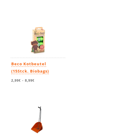
Beco Kotbeutel
(15Stck. Biobags)
2,99€
-
8,99€