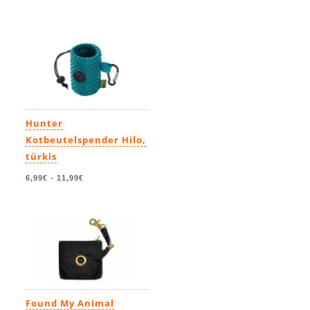
Hunter
Kotbeutelspender Hilo,
türkis
6,99€
-
11,99€
Found My Animal