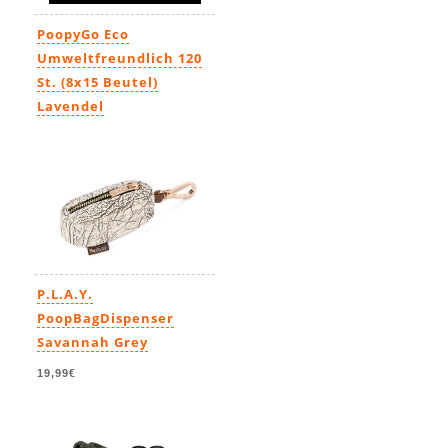
PoopyGo Eco
Umweltfreundlich 120
St. (8x15 Beutel)
Lavendel
7,99€
P.L.A.Y.
PoopBagDispenser
Savannah Grey
19,99€