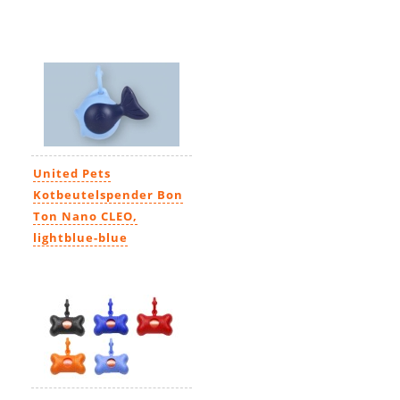
United Pets
Kotbeutelspender Bon
Ton Nano CLEO,
lightblue-blue
10,99€