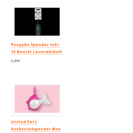
PoopyGo Spender inkl.
15 Beutel Lavendelduft
2,99€
United Pets
Kotbeutelspender Bon