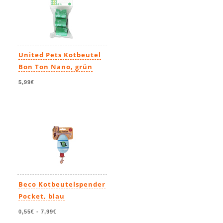
United Pets Kotbeutel
Bon Ton Nano, grün
5,99€
Beco Kotbeutelspender
Pocket, blau
0,55€
-
7,99€