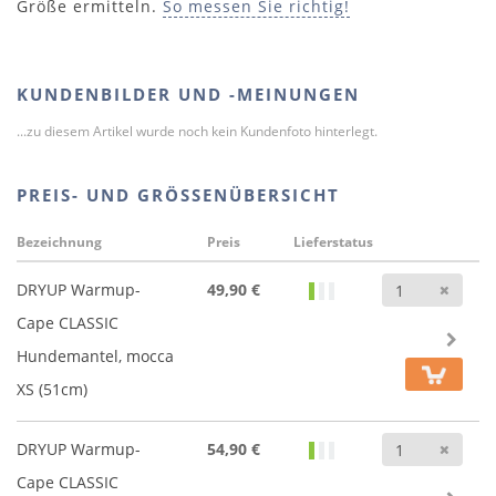
Größe ermitteln.
So messen Sie richtig!
KUNDENBILDER UND -MEINUNGEN
...zu diesem Artikel wurde noch kein Kundenfoto hinterlegt.
PREIS- UND GRÖSSENÜBERSICHT
Bezeichnung
Preis
Lieferstatus
Anz
DRYUP Warmup-
49,90 €
Cape CLASSIC
Hundemantel, mocca
XS (51cm)
Anz
DRYUP Warmup-
54,90 €
Cape CLASSIC