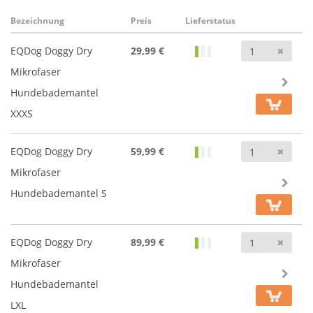
Bezeichnung
Preis
Lieferstatus
Anz
EQDog Doggy Dry
29,99 €
Mikrofaser
Hundebademantel
XXXS
Anz
EQDog Doggy Dry
59,99 €
Mikrofaser
Hundebademantel S
Anz
EQDog Doggy Dry
89,99 €
Mikrofaser
Hundebademantel
LXL