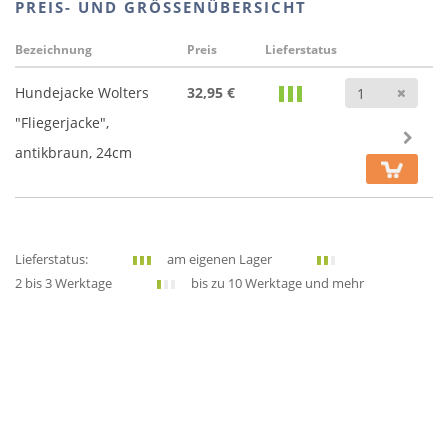
PREIS- UND GRÖSSENÜBERSICHT
Bezeichnung
Preis
Lieferstatus
Anz
Hundejacke Wolters
32,95 €
"Fliegerjacke",
antikbraun, 24cm
Lieferstatus:
am eigenen Lager
2 bis 3 Werktage
bis zu 10 Werktage und mehr