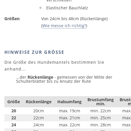
Elastischer Bauchlatz
Größen
Von 24cm bis 48cm (Rückenlänge)
(
Wie messe ich richtig?
)
HINWEISE ZUR GRÖSSE
Die Größe des Hundemantels bestimmen Sie
anhand...
...der
Rückenlänge
- gemessen von der Mitte der
Schulterblätter bis zu Ansatz der Rute
Brustumfang
Brus
Größe
Rückenlänge
Halsumfang
min.
m
20
20cm
max. 19cm
min. 22cm
max
22
22cm
max. 21cm
min. 25cm
max
24
24cm
max. 22cm
min. 28cm
max