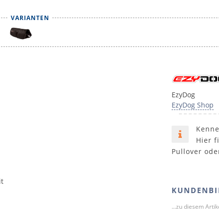
VARIANTEN
EzyDog
EzyDog Shop
Kenne
Hier f
Pullover ode
it
KUNDENBI
...zu diesem Arti