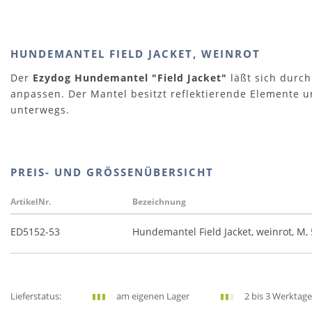
HUNDEMANTEL FIELD JACKET, WEINROT
Der
Ezydog Hundemantel "Field Jacket"
läßt sich durch
anpassen. Der Mantel besitzt reflektierende Elemente u
unterwegs.
PREIS- UND GRÖSSENÜBERSICHT
ArtikelNr.
Bezeichnung
ED5152-53
Hundemantel Field Jacket, weinrot, M,
Lieferstatus:
am eigenen Lager
2 bis 3 Werktage