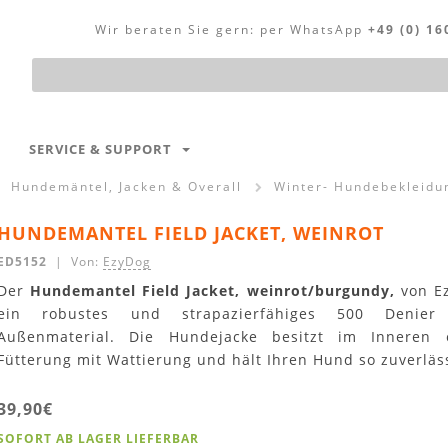
Wir beraten Sie gern:
per WhatsApp
+49 (0) 16
Produktsuche
SERVICE & SUPPORT
Hundemäntel, Jacken & Overall
Winter- Hundebekleidu
HUNDEMANTEL FIELD JACKET, WEINROT
ED5152
| Von:
EzyDog
Der
Hundemantel Field Jacket, weinrot/burgundy,
von Ez
ein robustes und strapazierfähiges 500 Denier
Außenmaterial. Die Hundejacke besitzt im Inneren e
Fütterung mit Wattierung und hält Ihren Hund so zuverläs
39,90€
SOFORT AB LAGER LIEFERBAR