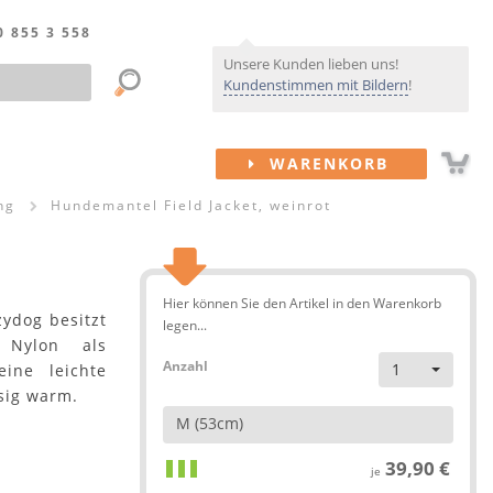
0 855 3 558
Unsere Kunden lieben uns!
Kundenstimmen mit Bildern
!
WARENKORB
ng
Hundemantel Field Jacket, weinrot
Hier können Sie den Artikel in den Warenkorb
ydog besitzt
legen...
 Nylon als
Anzahl
1
ine leichte
sig warm.
M (53cm)
39,90 €
je