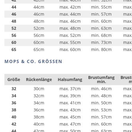
44
44cm
max. 42cm
min. 55cm
max
46
46cm
max. 44cm
min. 57cm
max
48
48cm
max. 46cm
min. 60cm
max
52
52cm
max. 48cm
min. 63cm
max
56
56cm
max. 52cm
min. 68cm
max
60
60cm
max. 55cm
min. 73cm
max
65
65cm
max. 60cm
min. 80cm
max
MOPS & CO. GRÖSSEN
Brustumfang
Brus
Größe
Rückenlänge
Halsumfang
min.
m
32
30cm
max. 37cm
min. 46cm
max
34
32cm
max. 39cm
min. 48cm
max
36
34cm
max. 41cm
min. 50cm
max
38
36cm
max. 43cm
min. 53cm
max
40
38cm
max. 45cm
min. 57cm
max
42
40cm
max. 47cm
min. 60cm
max
44
42cm
max. 50cm
min. 63cm
max