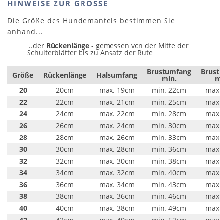
HINWEISE ZUR GRÖSSE
Die Größe des Hundemantels bestimmen Sie
anhand...
...der
Rückenlänge
- gemessen von der Mitte der
Schulterblätter bis zu Ansatz der Rute
Brustumfang
Brus
Größe
Rückenlänge
Halsumfang
min.
m
20
20cm
max. 19cm
min. 22cm
max
22
22cm
max. 21cm
min. 25cm
max
24
24cm
max. 22cm
min. 28cm
max
26
26cm
max. 24cm
min. 30cm
max
28
28cm
max. 26cm
min. 33cm
max
30
30cm
max. 28cm
min. 36cm
max
32
32cm
max. 30cm
min. 38cm
max
34
34cm
max. 32cm
min. 40cm
max
36
36cm
max. 34cm
min. 43cm
max
38
38cm
max. 36cm
min. 46cm
max
40
40cm
max. 38cm
min. 49cm
max
42
42cm
max. 40cm
min. 52cm
max