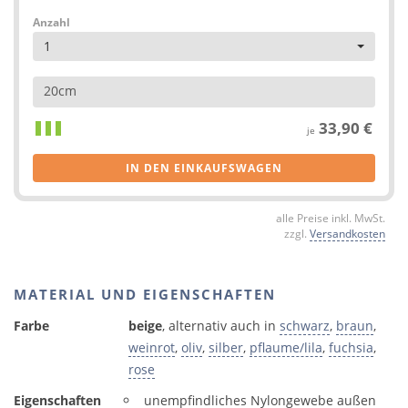
Anzahl
1
20cm
33,90 €
je
IN DEN EINKAUFSWAGEN
alle Preise inkl. MwSt.
zzgl.
Versandkosten
MATERIAL UND EIGENSCHAFTEN
Farbe
beige
, alternativ auch in
schwarz
,
braun
,
weinrot
,
oliv
,
silber
,
pflaume/lila
,
fuchsia
,
rose
Eigenschaften
unempfindliches Nylongewebe außen