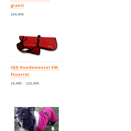
granit
104,90€
IQO Hundemantel XW,
feuerrot
10,99€
-
122,00€