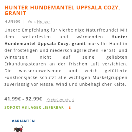
HUNTER HUNDEMANTEL UPPSALA COZY,
GRANIT
HUN950
| Von:
Hunter
Unsere Empfehlung für vierbeinige Naturfreunde! Mit
dem wetterfesten und wärmenden
Hunter
Hundemantel Uppsala Cozy, granit
muss Ihr Hund in
der frösteligen und niederschlagsreichen Herbst- und
Winterzeit nicht auf seine geliebten
Erkundungstouren an der frischen Luft verzichten.
Die wasserabweisende und weich gefütterte
Funktionsjacke schützt alle wichtigen Muskelgruppen
zuverlässig vor Nässe, Wind und unbehaglicher Kälte.
41,99€
-
92,99€
Preisübersicht
SOFORT AB LAGER LIEFERBAR
VARIANTEN