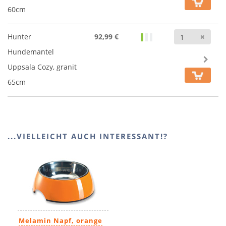
60cm
Anz
Hunter
92,99 €
Hundemantel
Uppsala Cozy, granit
65cm
...VIELLEICHT AUCH INTERESSANT!?
Melamin Napf, orange