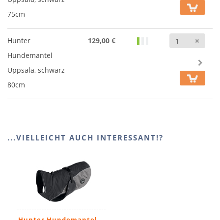
75cm
Anz
Hunter
129,00 €
Hundemantel
Uppsala, schwarz
80cm
...VIELLEICHT AUCH INTERESSANT!?
Hunter Hundemantel