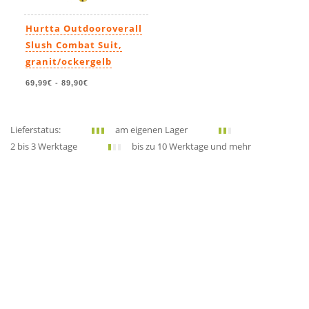
Hurtta Outdooroverall
Slush Combat Suit,
granit/ockergelb
69,99€
-
89,90€
Lieferstatus:
am eigenen Lager
2 bis 3 Werktage
bis zu 10 Werktage und mehr