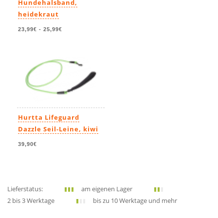
Hundehalsband,
heidekraut
23,99€
-
25,99€
Hurtta Lifeguard
Dazzle Seil-Leine, kiwi
39,90€
Lieferstatus:
am eigenen Lager
2 bis 3 Werktage
bis zu 10 Werktage und mehr