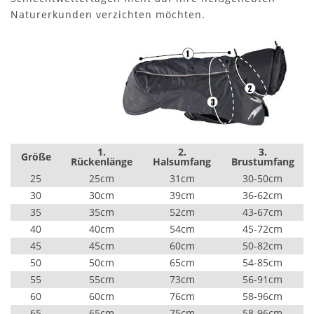
Naturerkunden verzichten möchten.
1.
2.
3.
Größe
Rückenlänge
Halsumfang
Brustumfang
25
25cm
31cm
30-50cm
30
30cm
39cm
36-62cm
35
35cm
52cm
43-67cm
40
40cm
54cm
45-72cm
45
45cm
60cm
50-82cm
50
50cm
65cm
54-85cm
55
55cm
73cm
56-91cm
60
60cm
76cm
58-96cm
65
65cm
75cm
58-96cm