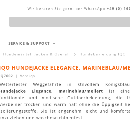
Wir beraten Sie gern:
per WhatsApp
+49 (0) 16
Produktsuche
SERVICE & SUPPORT
Hundemäntel, Jacken & Overall
Hundebekleidung IQO
IQO HUNDEJACKE ELEGANCE, MARINEBLAU/ME
IQ7602
| Von:
iqo
Wetterfester Weggefährte in stilvollem Königsb
Hundejacke Elegance, marineblau/meliert
ist eine
funktionale und modische Outdoorbekleidung, die I
Vierbeiner trocken und warm hält ohne die Üppigkeit h
Isolierungsstoffe. Sie ist angenehm leicht und komforta
anzuziehen und waschmaschinenfest.