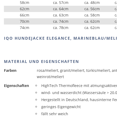
58cm
ca. 57cm
ca. 48cm
c
62cm
ca. 64cm
ca. 56cm
c
66cm
ca. 63cm
ca. 58cm
c
70cm
ca. 74cm
ca. 62cm
c
74cm
ca. 78cm
ca. 62cm
c
IQO HUNDEJACKE ELEGANCE, MARINEBLAU/MEL
MATERIAL UND EIGENSCHAFTEN
Farben
rosa/meliert, granit/meliert, türkis/meliert, a
weinrot/meliert
Eigenschaften
HighTech Thermofleece mit atmungsaktiv
wind- und wasserdicht (Wassersäule > 20
Hergestellt in Deutschland, hausinterne Fe
geringes Eigengewicht
fällt sehr weich