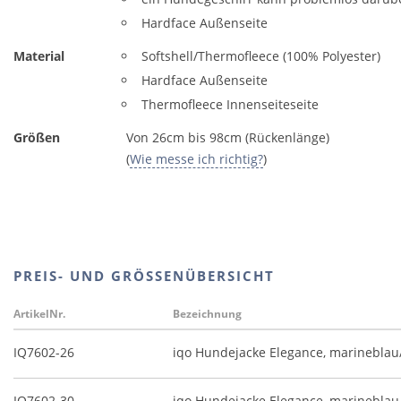
Hardface Außenseite
Material
Softshell/Thermofleece (100% Polyester)
Hardface Außenseite
Thermofleece Innenseiteseite
Größen
Von 26cm bis 98cm (Rückenlänge)
(
Wie messe ich richtig?
)
PREIS- UND GRÖSSENÜBERSICHT
ArtikelNr.
Bezeichnung
IQ7602-26
iqo Hundejacke Elegance, marineblau
IQ7602-30
iqo Hundejacke Elegance, marineblau