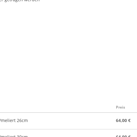
Preis
/meliert 26cm
64,00 €
/meliert 30cm
64,00 €