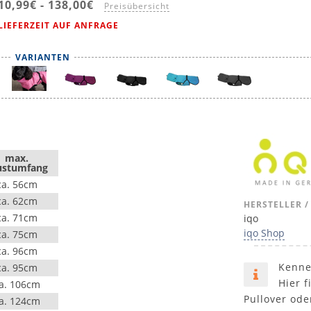
10,99€
-
138,00€
Preisübersicht
LIEFERZEIT AUF ANFRAGE
VARIANTEN
max.
ustumfang
ca. 56cm
ca. 62cm
HERSTELLER /
ca. 71cm
iqo
iqo Shop
ca. 75cm
ca. 96cm
Kenne
ca. 95cm
Hier f
a. 106cm
Pullover ode
a. 124cm