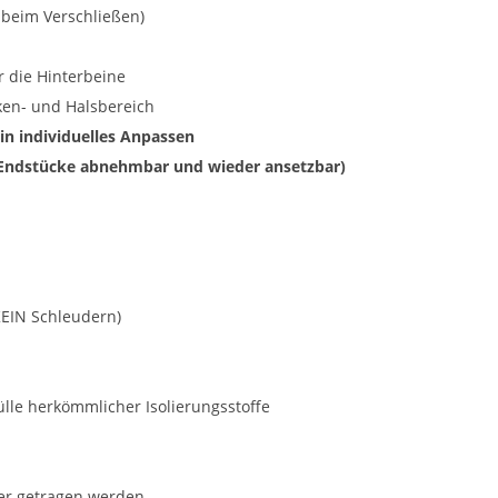
 beim Verschließen)
r die Hinterbeine
ken- und Halsbereich
in individuelles Anpassen
(Endstücke abnehmbar und wieder ansetzbar)
KEIN Schleudern)
lle herkömmlicher Isolierungsstoffe
er getragen werden