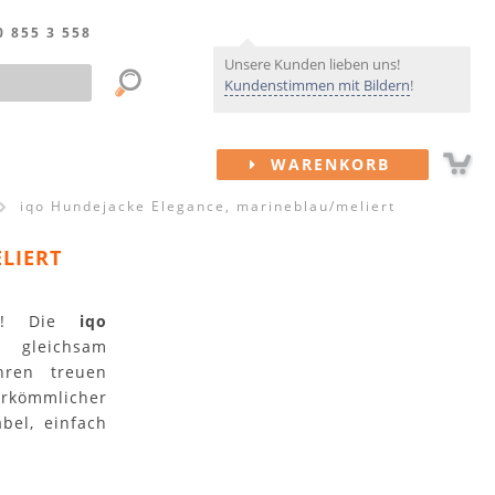
0 855 3 558
Unsere Kunden lieben uns!
Kundenstimmen mit Bildern
!
WARENKORB
iqo Hundejacke Elegance, marineblau/meliert
LIERT
lau! Die
iqo
 gleichsam
hren treuen
erkömmlicher
bel, einfach