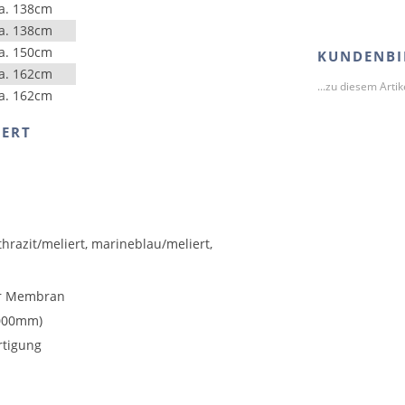
a. 138cm
a. 138cm
a. 150cm
KUNDENBI
a. 162cm
...zu diesem Arti
a. 162cm
IERT
nthrazit/meliert, marineblau/meliert,
er Membran
.000mm)
rtigung