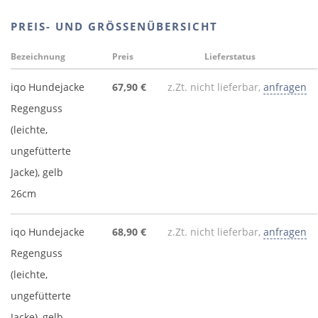
PREIS- UND GRÖSSENÜBERSICHT
Bezeichnung
Preis
Lieferstatus
iqo Hundejacke
67,90 €
z.Zt. nicht lieferbar,
anfragen
Regenguss
(leichte,
ungefütterte
Jacke), gelb
26cm
iqo Hundejacke
68,90 €
z.Zt. nicht lieferbar,
anfragen
Regenguss
(leichte,
ungefütterte
Jacke), gelb