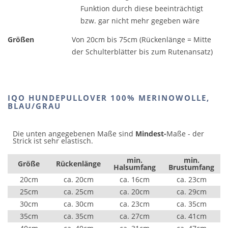
Funktion durch diese beeinträchtigt
bzw. gar nicht mehr gegeben wäre
Größen
Von 20cm bis 75cm (Rückenlänge = Mitte
der Schulterblätter bis zum Rutenansatz)
IQO HUNDEPULLOVER 100% MERINOWOLLE,
BLAU/GRAU
Die unten angegebenen Maße sind
Mindest-
Maße - der
Strick ist sehr elastisch.
min.
min.
Größe
Rückenlänge
Halsumfang
Brustumfang
20cm
ca. 20cm
ca. 16cm
ca. 23cm
25cm
ca. 25cm
ca. 20cm
ca. 29cm
30cm
ca. 30cm
ca. 23cm
ca. 35cm
35cm
ca. 35cm
ca. 27cm
ca. 41cm