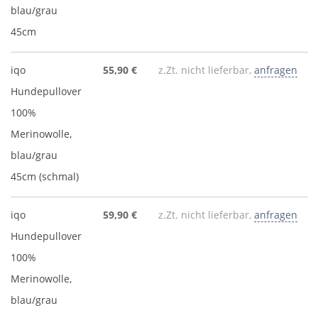
blau/grau
45cm
iqo
55,90 €
z.Zt. nicht lieferbar,
anfragen
Hundepullover
100%
Merinowolle,
blau/grau
45cm (schmal)
iqo
59,90 €
z.Zt. nicht lieferbar,
anfragen
Hundepullover
100%
Merinowolle,
blau/grau