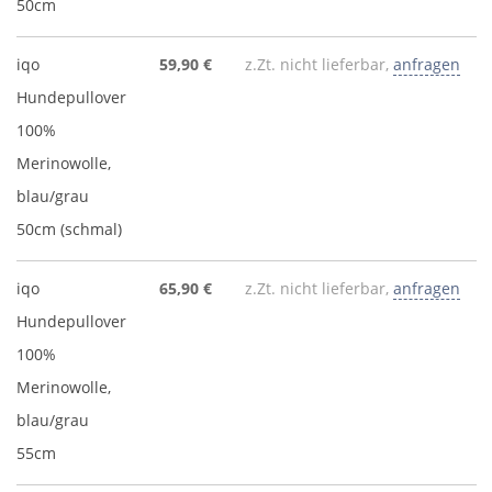
50cm
iqo
59,90 €
z.Zt. nicht lieferbar,
anfragen
Hundepullover
100%
Merinowolle,
blau/grau
50cm (schmal)
iqo
65,90 €
z.Zt. nicht lieferbar,
anfragen
Hundepullover
100%
Merinowolle,
blau/grau
55cm