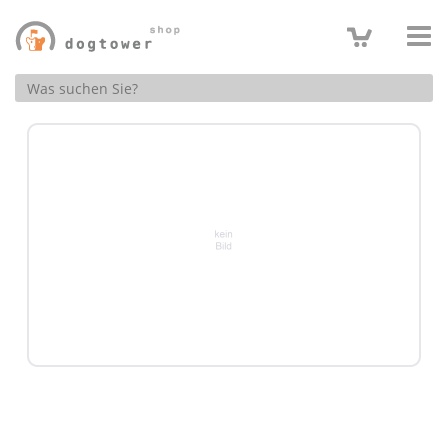
Produktsuche