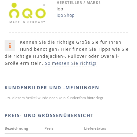
HERSTELLER / MARKE
iqo
iqo Shop
Kennen Sie die richtige Größe Sie für Ihren
Hund benötigen? Hier finden Sie Tipps wie Sie
die richtige Hundejacken-, Pullover oder Overall-
Größe ermitteln.
So messen Sie richtig!
KUNDENBILDER UND -MEINUNGEN
...zu diesem Artikel wurde noch kein Kundenfoto hinterlegt.
PREIS- UND GRÖSSENÜBERSICHT
Bezeichnung
Preis
Lieferstatus