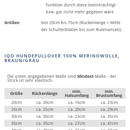
Funktion durch diese beeinträchtigt
bzw. gar nicht mehr gegeben wäre
Größen
Von 20cm bis 75cm (Rückenlänge = Mitte
der Schulterblätter bis zum Rutenansatz)
IQO HUNDEPULLOVER 100% MERINOWOLLE,
BRAUN/GRAU
Die unten angegebenen Maße sind
Mindest-
Maße - der
Strick ist sehr elastisch.
min.
min.
Größe
Rückenlänge
Halsumfang
Brustumfang
20cm
ca. 20cm
ca. 16cm
ca. 23cm
25cm
ca. 25cm
ca. 20cm
ca. 29cm
30cm
ca. 30cm
ca. 23cm
ca. 35cm
35cm
ca. 35cm
ca. 27cm
ca. 41cm