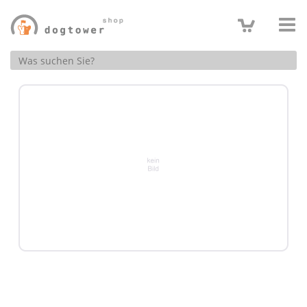
Produktsuche