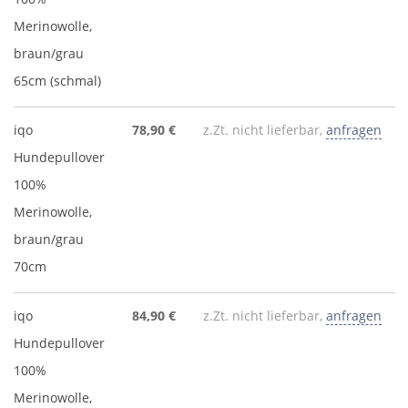
Merinowolle,
braun/grau
65cm (schmal)
iqo
78,90 €
z.Zt. nicht lieferbar,
anfragen
Hundepullover
100%
Merinowolle,
braun/grau
70cm
iqo
84,90 €
z.Zt. nicht lieferbar,
anfragen
Hundepullover
100%
Merinowolle,