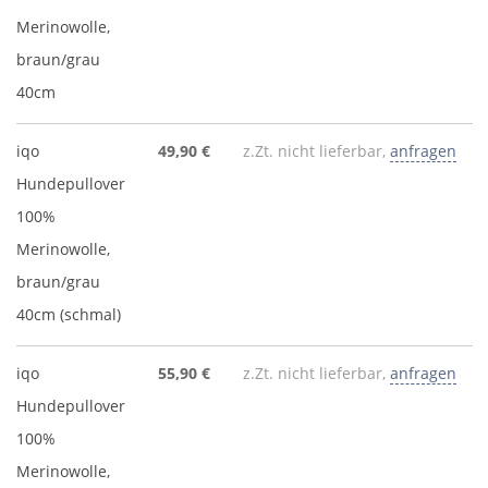
Merinowolle,
braun/grau
40cm
iqo
49,90 €
z.Zt. nicht lieferbar,
anfragen
Hundepullover
100%
Merinowolle,
braun/grau
40cm (schmal)
iqo
55,90 €
z.Zt. nicht lieferbar,
anfragen
Hundepullover
100%
Merinowolle,