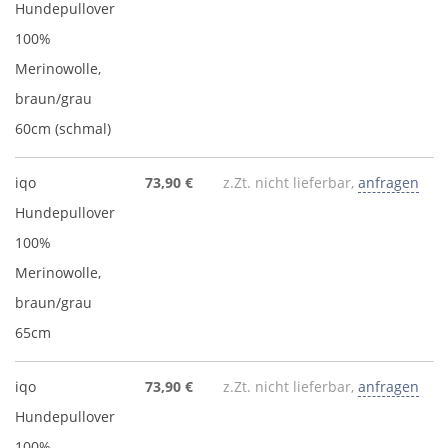
Hundepullover
100%
Merinowolle,
braun/grau
60cm (schmal)
iqo
73,90 €
z.Zt. nicht lieferbar,
anfragen
Hundepullover
100%
Merinowolle,
braun/grau
65cm
iqo
73,90 €
z.Zt. nicht lieferbar,
anfragen
Hundepullover
100%