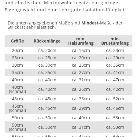
und elastischer. Merinowolle besitzt ein geringes
Eigengewicht und eine sehr gute Isolationsfähigkeit.
Die unten angegebenen Maße sind
Mindest-
Maße - der
Strick ist sehr elastisch.
min.
min.
Größe
Rückenlänge
Halsumfang
Brustumfang
20cm
ca. 20cm
ca. 16cm
ca. 23cm
25cm
ca. 25cm
ca. 20cm
ca. 29cm
30cm
ca. 30cm
ca. 23cm
ca. 35cm
35cm
ca. 35cm
ca. 27cm
ca. 41cm
40cm
ca. 40cm
ca. 31cm
ca. 47cm
40cm
ca. 40cm
ca. 26cm
ca. 42cm
(schmal)
45cm
ca. 45cm
ca. 35cm
ca. 52cm
45cm
ca. 45cm
ca. 29cm
ca. 46cm
(schmal)
50cm
ca. 50cm
ca. 40cm
ca. 58cm
50cm
ca. 50cm
ca. 31cm
ca. 50cm
(schmal)
55cm
ca. 55cm
ca. 44cm
ca. 64cm