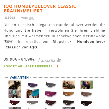
IQO HUNDEPULLOVER CLASSIC
BRAUN/MELIERT
IQ3003
| Von:
iqo
Diesen klassisch, eleganten Hundepullover werden Ihr
Hund und Sie lieben - verwöhnen Sie Ihren Liebling
und sich mit wärmender, kuschelweicher Merinowolle
(50%) in elastischem Rippstrick:
Hundepullover
"Classic" von IQO
.
39,90€
-
84,90€
Preisübersicht
SOFORT AB LAGER LIEFERBAR
VARIANTEN