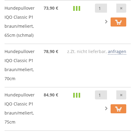
Anz
Hundepullover
73,90 €
IQO Classic P1
braun/meliert,
65cm (schmal)
Hundepullover
78,90 €
z.Zt. nicht lieferbar,
anfragen
IQO Classic P1
braun/meliert,
70cm
Anz
Hundepullover
84,90 €
IQO Classic P1
braun/meliert,
75cm