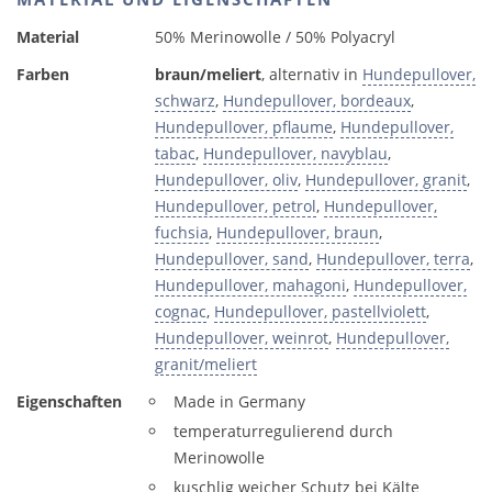
Material
50% Merinowolle / 50% Polyacryl
Farben
braun/meliert
, alternativ in
Hundepullover,
schwarz
,
Hundepullover, bordeaux
,
Hundepullover, pflaume
,
Hundepullover,
tabac
,
Hundepullover, navyblau
,
Hundepullover, oliv
,
Hundepullover, granit
,
Hundepullover, petrol
,
Hundepullover,
fuchsia
,
Hundepullover, braun
,
Hundepullover, sand
,
Hundepullover, terra
,
Hundepullover, mahagoni
,
Hundepullover,
cognac
,
Hundepullover, pastellviolett
,
Hundepullover, weinrot
,
Hundepullover,
granit/meliert
Eigenschaften
Made in Germany
temperaturregulierend durch
Merinowolle
kuschlig weicher Schutz bei Kälte