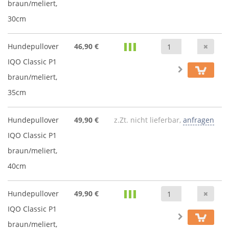
braun/meliert,
30cm
Anz
Hundepullover
46,90 €
IQO Classic P1
braun/meliert,
35cm
Hundepullover
49,90 €
z.Zt. nicht lieferbar,
anfragen
IQO Classic P1
braun/meliert,
40cm
Anz
Hundepullover
49,90 €
IQO Classic P1
braun/meliert,