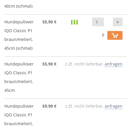
40cm (schmal)
Anz
Hundepullover
55,90 €
IQO Classic P1
braun/meliert,
45cm (schmal)
Hundepullover
55,90 €
z.Zt. nicht lieferbar,
anfragen
IQO Classic P1
braun/meliert,
45cm
Hundepullover
59,90 €
z.Zt. nicht lieferbar,
anfragen
IQO Classic P1
braun/meliert,