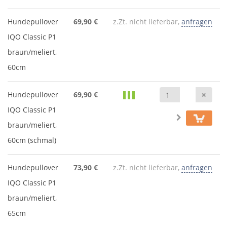
Hundepullover
69,90 €
z.Zt. nicht lieferbar,
anfragen
IQO Classic P1
braun/meliert,
60cm
Anz
Hundepullover
69,90 €
IQO Classic P1
braun/meliert,
60cm (schmal)
Hundepullover
73,90 €
z.Zt. nicht lieferbar,
anfragen
IQO Classic P1
braun/meliert,
65cm