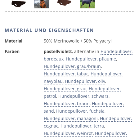
MATERIAL UND EIGENSCHAFTEN
Material
50% Merinowolle / 50% Polyacryl
Farben
pastellviolett
, alternativ in
Hundepullover,
bordeaux
,
Hundepullover, pflaume
,
Hundepullover, grau/braun
,
Hundepullover, tabac
,
Hundepullover,
navyblau
,
Hundepullover, oliv
,
Hundepullover, grau
,
Hundepullover,
petrol
,
Hundepullover, schwarz
,
Hundepullover, braun
,
Hundepullover,
sand
,
Hundepullover, fuchsia
,
Hundepullover, mahagoni
,
Hundepullover,
cognac
,
Hundepullover, terra
,
Hundepullover, weinrot
,
Hundepullover,