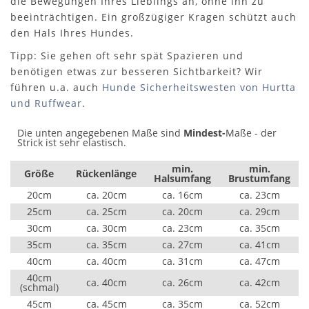
die Bewegungen Ihres Lieblings an, ohne ihn zu
beeinträchtigen. Ein großzügiger Kragen schützt auch
den Hals Ihres Hundes.
Tipp: Sie gehen oft sehr spät Spazieren und
benötigen etwas zur besseren Sichtbarkeit? Wir
führen u.a. auch
Hunde Sicherheitswesten von Hurtta
und Ruffwear
.
Die unten angegebenen Maße sind
Mindest-
Maße - der
Strick ist sehr elastisch.
min.
min.
Größe
Rückenlänge
Halsumfang
Brustumfang
20cm
ca. 20cm
ca. 16cm
ca. 23cm
25cm
ca. 25cm
ca. 20cm
ca. 29cm
30cm
ca. 30cm
ca. 23cm
ca. 35cm
35cm
ca. 35cm
ca. 27cm
ca. 41cm
40cm
ca. 40cm
ca. 31cm
ca. 47cm
40cm
ca. 40cm
ca. 26cm
ca. 42cm
(schmal)
45cm
ca. 45cm
ca. 35cm
ca. 52cm