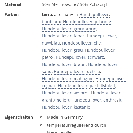
Material
50% Merinowolle / 50% Polyacryl
Farben
terra
, alternativ in
Hundepullover,
bordeaux
,
Hundepullover, pflaume
,
Hundepullover, grau/braun
,
Hundepullover, tabac
,
Hundepullover,
navyblau
,
Hundepullover, oliv
,
Hundepullover, grau
,
Hundepullover,
petrol
,
Hundepullover, schwarz
,
Hundepullover, braun
,
Hundepullover,
sand
,
Hundepullover, fuchsia
,
Hundepullover, mahagoni
,
Hundepullover,
cognac
,
Hundepullover, pastellviolett
,
Hundepullover, weinrot
,
Hundepullover,
granit/meliert
,
Hundepullover, anthrazit
,
Hundepullover, kastanie
Eigenschaften
Made in Germany
temperaturregulierend durch
Merinowolle