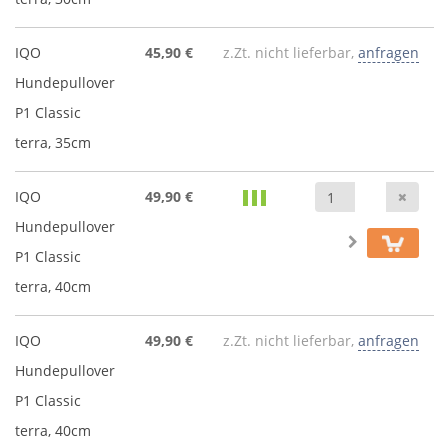
IQO
45,90 €
z.Zt. nicht lieferbar,
anfragen
Hundepullover
P1 Classic
terra, 35cm
Anz
IQO
49,90 €
Hundepullover
P1 Classic
terra, 40cm
IQO
49,90 €
z.Zt. nicht lieferbar,
anfragen
Hundepullover
P1 Classic
terra, 40cm