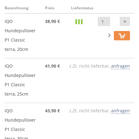
Bezeichnung
Preis
Lieferstatus
Anz
IQO
38,90 €
Hundepullover
P1 Classic
terra, 20cm
IQO
41,90 €
z.Zt. nicht lieferbar,
anfragen
Hundepullover
P1 Classic
terra, 25cm
IQO
43,90 €
z.Zt. nicht lieferbar,
anfragen
Hundepullover
P1 Classic
terra, 30cm