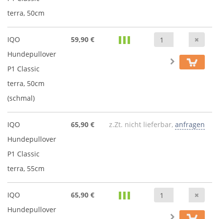
terra, 50cm
Anz
IQO
59,90 €
Hundepullover
P1 Classic
terra, 50cm
(schmal)
IQO
65,90 €
z.Zt. nicht lieferbar,
anfragen
Hundepullover
P1 Classic
terra, 55cm
Anz
IQO
65,90 €
Hundepullover