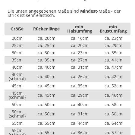
Die unten angegebenen Maße sind
Mindest-
Maße - der
Strick ist sehr elastisch.
min.
min.
Größe
Rückenlänge
Halsumfang
Brustumfang
20cm
ca. 20cm
ca. 16cm
ca. 23cm
25cm
ca. 25cm
ca. 20cm
ca. 29cm
30cm
ca. 30cm
ca. 23cm
ca. 35cm
35cm
ca. 35cm
ca. 27cm
ca. 41cm
40cm
ca. 40cm
ca. 31cm
ca. 47cm
40cm
ca. 40cm
ca. 26cm
ca. 42cm
(schmal)
45cm
ca. 45cm
ca. 35cm
ca. 52cm
45cm
ca. 45cm
ca. 29cm
ca. 46cm
(schmal)
50cm
ca. 50cm
ca. 40cm
ca. 58cm
50cm
ca. 50cm
ca. 31cm
ca. 50cm
(schmal)
55cm
ca. 55cm
ca. 44cm
ca. 64cm
55cm
ca. 55cm
ca. 36cm
ca. 57cm
(schmal)