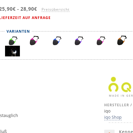
25,90€
-
28,90€
Preisübersicht
LIEFERZEIT AUF ANFRAGE
VARIANTEN
HERSTELLER /
iqo
stauglich
iqo Shop
hluß
Kenne