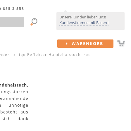
0 855 3 558
Unsere Kunden lieben uns!
Kundenstimmen mit Bildern
!
WARENKORB
änder
iqo Reflektor Hundehalstuch, rot
ndehalstuch,
tungsstarken
erannahende
n unnötige
 besteht aus
 sich dank