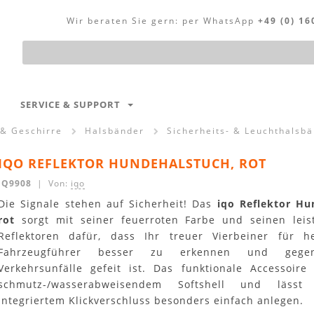
Wir beraten Sie gern:
per WhatsApp
+49 (0) 16
Produktsuche
SERVICE & SUPPORT
 & Geschirre
Halsbänder
Sicherheits- & Leuchthalsb
IQO REFLEKTOR HUNDEHALSTUCH, ROT
IQ9908
| Von:
iqo
Die Signale stehen auf Sicherheit! Das
iqo Reflektor Hu
rot
sorgt mit seiner feuerroten Farbe und seinen leis
Reflektoren dafür, dass Ihr treuer Vierbeiner für h
Fahrzeugführer besser zu erkennen und gege
Verkehrsunfälle gefeit ist. Das funktionale Accessoire
schmutz-/wasserabweisendem Softshell und lässt
integriertem Klickverschluss besonders einfach anlegen.