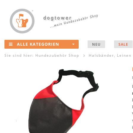
ALLE KATEGORIEN
NEU
SALE
Sie sind hier:
Hundezubehör Shop
Halsbänder, Leinen