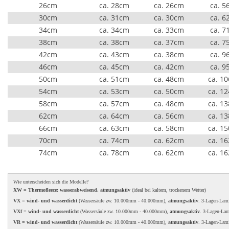
26cm
ca. 28cm
ca. 26cm
ca. 5
30cm
ca. 31cm
ca. 30cm
ca. 6
34cm
ca. 34cm
ca. 33cm
ca. 7
38cm
ca. 38cm
ca. 37cm
ca. 7
42cm
ca. 43cm
ca. 38cm
ca. 9
46cm
ca. 45cm
ca. 42cm
ca. 9
50cm
ca. 51cm
ca. 48cm
ca. 1
54cm
ca. 53cm
ca. 50cm
ca. 1
58cm
ca. 57cm
ca. 48cm
ca. 1
62cm
ca. 64cm
ca. 56cm
ca. 1
66cm
ca. 63cm
ca. 58cm
ca. 1
70cm
ca. 74cm
ca. 62cm
ca. 1
74cm
ca. 78cm
ca. 62cm
ca. 1
Wie unterscheiden sich die Modelle?
XW = Thermofleece: wasserabweisend, atmungsaktiv
(ideal bei kaltem, trockenem Wetter)
VX = wind- und wasserdicht
(Wassersäule zw. 10.000mm - 40.000mm),
atmungsaktiv
. 3-Lagen-Lam
VXf = wind- und wasserdicht
(Wassersäule zw. 10.000mm - 40.000mm),
atmungsaktiv
. 3-Lagen-La
VR = wind- und wasserdicht
(Wassersäule zw. 10.000mm - 40.000mm),
atmungsaktiv
. 3-Lagen-Lam