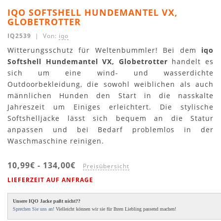
IQO SOFTSHELL HUNDEMANTEL VX,
GLOBETROTTER
IQ2539
| Von:
iqo
Witterungsschutz für Weltenbummler! Bei dem
iqo
Softshell Hundemantel VX, Globetrotter
handelt es
sich um eine wind- und wasserdichte
Outdoorbekleidung, die sowohl weiblichen als auch
männlichen Hunden den Start in die nasskalte
Jahreszeit um Einiges erleichtert. Die stylische
Softshelljacke lässt sich bequem an die Statur
anpassen und bei Bedarf problemlos in der
Waschmaschine reinigen.
10,99€
-
134,00€
Preisübersicht
LIEFERZEIT AUF ANFRAGE
Unsere IQO Jacke paßt nicht??
Sprechen Sie uns an!
Vielleicht können wir sie für Ihren Liebling passend machen!