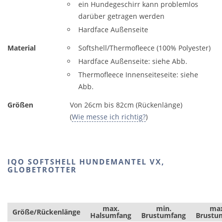
ein Hundegeschirr kann problemlos
darüber getragen werden
Hardface Außenseite
Material
Softshell/Thermofleece (100% Polyester)
Hardface Außenseite: siehe Abb.
Thermofleece Innenseiteseite: siehe
Abb.
Größen
Von 26cm bis 82cm (Rückenlänge)
(
Wie messe ich richtig?
)
IQO SOFTSHELL HUNDEMANTEL VX,
GLOBETROTTER
max.
min.
ma
Größe/Rückenlänge
Halsumfang
Brustumfang
Brustu