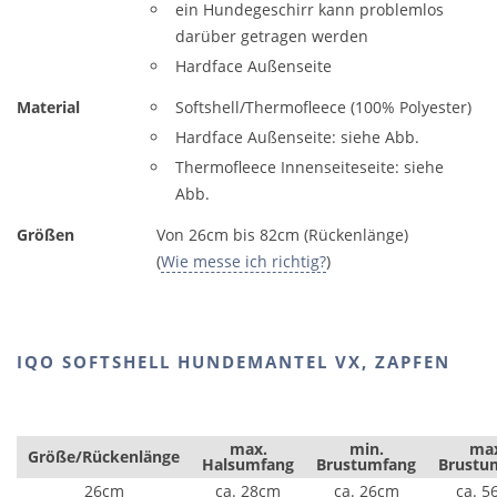
ein Hundegeschirr kann problemlos
darüber getragen werden
Hardface Außenseite
Material
Softshell/Thermofleece (100% Polyester)
Hardface Außenseite: siehe Abb.
Thermofleece Innenseiteseite: siehe
Abb.
Größen
Von 26cm bis 82cm (Rückenlänge)
(
Wie messe ich richtig?
)
IQO SOFTSHELL HUNDEMANTEL VX, ZAPFEN
max.
min.
ma
Größe/Rückenlänge
Halsumfang
Brustumfang
Brustu
26cm
ca. 28cm
ca. 26cm
ca. 5