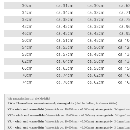
30cm
ca. 31cm
ca. 30cm
ca. 6
34cm
ca. 34cm
ca. 33cm
ca. 7
38cm
ca. 38cm
ca. 37cm
ca. 7
42cm
ca. 43cm
ca. 38cm
ca. 9
46cm
ca. 45cm
ca. 42cm
ca. 9
50cm
ca. 51cm
ca. 48cm
ca. 1
54cm
ca. 53cm
ca. 50cm
ca. 1
58cm
ca. 57cm
ca. 48cm
ca. 1
62cm
ca. 64cm
ca. 56cm
ca. 1
66cm
ca. 63cm
ca. 58cm
ca. 1
70cm
ca. 74cm
ca. 62cm
ca. 1
74cm
ca. 78cm
ca. 62cm
ca. 1
Wie unterscheiden sich die Modelle?
XW = Thermofleece: wasserabweisend, atmungsaktiv
(ideal bei kaltem, trockenem Wetter)
VX = wind- und wasserdicht
(Wassersäule zw. 10.000mm - 40.000mm),
atmungsaktiv
. 3-Lagen-Lam
VXf = wind- und wasserdicht
(Wassersäule zw. 10.000mm - 40.000mm),
atmungsaktiv
. 3-Lagen-La
VR = wind- und wasserdicht
(Wassersäule zw. 10.000mm - 40.000mm),
atmungsaktiv
. 3-Lagen-Lam
RX = wind- und wasserdicht
(Wassersäule zw. 10.000mm - 40.000mm),
atmungsaktiv
. 3-Lagen-Lam