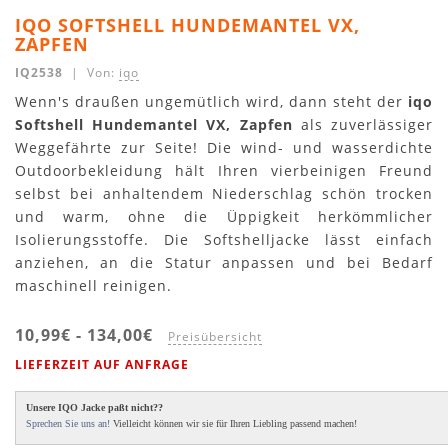
IQO SOFTSHELL HUNDEMANTEL VX,
ZAPFEN
IQ2538
| Von:
iqo
Wenn's draußen ungemütlich wird, dann steht der
iqo
Softshell Hundemantel VX, Zapfen
als zuverlässiger
Weggefährte zur Seite! Die wind- und wasserdichte
Outdoorbekleidung hält Ihren vierbeinigen Freund
selbst bei anhaltendem Niederschlag schön trocken
und warm, ohne die Üppigkeit herkömmlicher
Isolierungsstoffe. Die Softshelljacke lässt einfach
anziehen, an die Statur anpassen und bei Bedarf
maschinell reinigen.
10,99€
-
134,00€
Preisübersicht
LIEFERZEIT AUF ANFRAGE
Unsere IQO Jacke paßt nicht??
Sprechen Sie uns an!
Vielleicht können wir sie für Ihren Liebling passend machen!