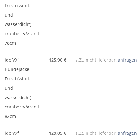
Frosti (wind-
und
wasserdicht),
cranberry/granit
78cm
iqo VXf
125,90 €
z.Zt. nicht lieferbar,
anfragen
Hundejacke
Frosti (wind-
und
wasserdicht),
cranberry/granit
82cm
iqo VXf
129,05 €
z.Zt. nicht lieferbar,
anfragen