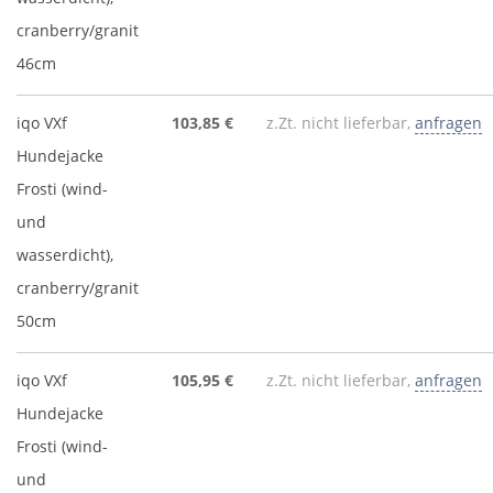
cranberry/granit
46cm
iqo VXf
103,85 €
z.Zt. nicht lieferbar,
anfragen
Hundejacke
Frosti (wind-
und
wasserdicht),
cranberry/granit
50cm
iqo VXf
105,95 €
z.Zt. nicht lieferbar,
anfragen
Hundejacke
Frosti (wind-
und