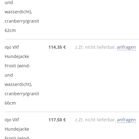
und
wasserdicht),
cranberry/granit
62cm
iqo VXf
114,35 €
z.Zt. nicht lieferbar,
anfragen
Hundejacke
Frosti (wind-
und
wasserdicht),
cranberry/granit
66cm
iqo VXf
117,50 €
z.Zt. nicht lieferbar,
anfragen
Hundejacke
Frosti (wind-