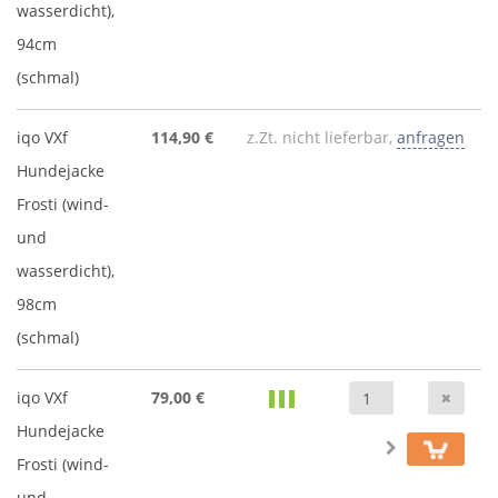
wasserdicht),
94cm
(schmal)
iqo VXf
114,90 €
z.Zt. nicht lieferbar,
anfragen
Hundejacke
Frosti (wind-
und
wasserdicht),
98cm
(schmal)
Anz
iqo VXf
79,00 €
Hundejacke
Frosti (wind-
und