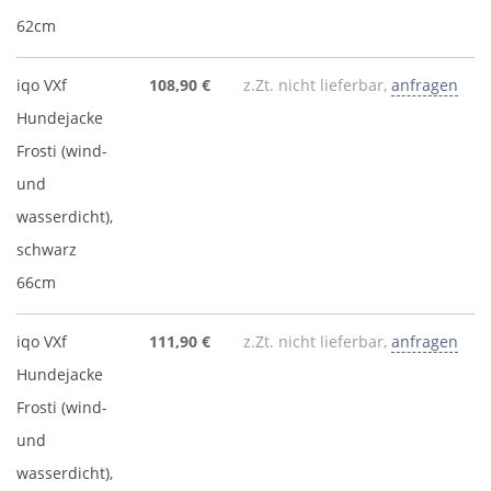
62cm
iqo VXf
108,90 €
z.Zt. nicht lieferbar,
anfragen
Hundejacke
Frosti (wind-
und
wasserdicht),
schwarz
66cm
iqo VXf
111,90 €
z.Zt. nicht lieferbar,
anfragen
Hundejacke
Frosti (wind-
und
wasserdicht),