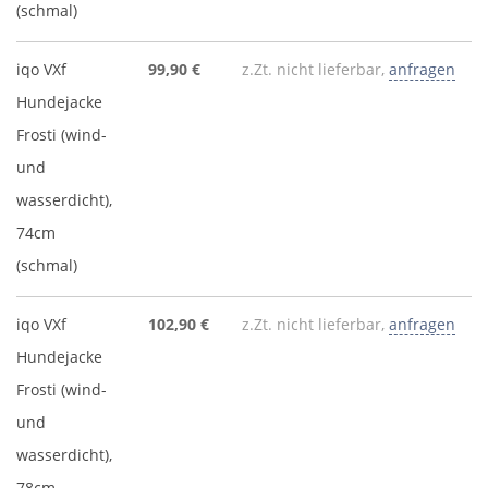
(schmal)
iqo VXf
99,90 €
z.Zt. nicht lieferbar,
anfragen
Hundejacke
Frosti (wind-
und
wasserdicht),
74cm
(schmal)
iqo VXf
102,90 €
z.Zt. nicht lieferbar,
anfragen
Hundejacke
Frosti (wind-
und
wasserdicht),
78cm