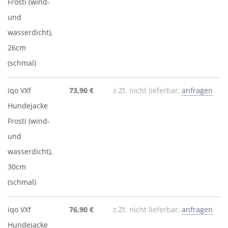
Frosti (wind-
und
wasserdicht),
26cm
(schmal)
iqo VXf
73,90 €
z.Zt. nicht lieferbar,
anfragen
Hundejacke
Frosti (wind-
und
wasserdicht),
30cm
(schmal)
iqo VXf
76,90 €
z.Zt. nicht lieferbar,
anfragen
Hundejacke