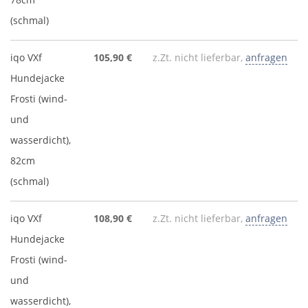
(schmal)
iqo VXf
105,90 €
z.Zt. nicht lieferbar,
anfragen
Hundejacke
Frosti (wind-
und
wasserdicht),
82cm
(schmal)
iqo VXf
108,90 €
z.Zt. nicht lieferbar,
anfragen
Hundejacke
Frosti (wind-
und
wasserdicht),