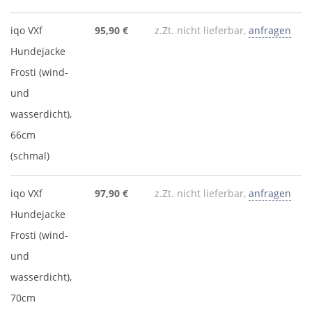
iqo VXf
95,90 €
z.Zt. nicht lieferbar,
anfragen
Hundejacke
Frosti (wind-
und
wasserdicht),
66cm
(schmal)
iqo VXf
97,90 €
z.Zt. nicht lieferbar,
anfragen
Hundejacke
Frosti (wind-
und
wasserdicht),
70cm