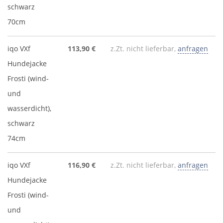
schwarz
70cm
iqo VXf
113,90 €
z.Zt. nicht lieferbar,
anfragen
Hundejacke
Frosti (wind-
und
wasserdicht),
schwarz
74cm
iqo VXf
116,90 €
z.Zt. nicht lieferbar,
anfragen
Hundejacke
Frosti (wind-
und