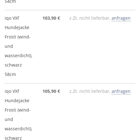
54cm
iqo VXf
103,90 €
z.Zt. nicht lieferbar,
anfragen
Hundejacke
Frosti (wind-
und
wasserdicht),
schwarz
58cm
iqo VXf
105,90 €
z.Zt. nicht lieferbar,
anfragen
Hundejacke
Frosti (wind-
und
wasserdicht),
schwarz