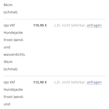
86cm
(schmal)
iqo VXf
110,90 €
z.Zt. nicht lieferbar,
anfragen
Hundejacke
Frosti (wind-
und
wasserdicht),
90cm
(schmal)
iqo VXf
112,90 €
z.Zt. nicht lieferbar,
anfragen
Hundejacke
Frosti (wind-
und