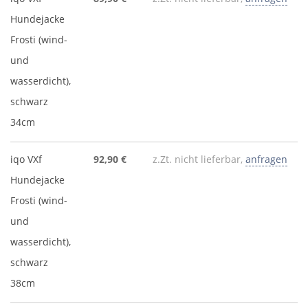
Hundejacke
Frosti (wind-
und
wasserdicht),
schwarz
34cm
iqo VXf
92,90 €
z.Zt. nicht lieferbar,
anfragen
Hundejacke
Frosti (wind-
und
wasserdicht),
schwarz
38cm