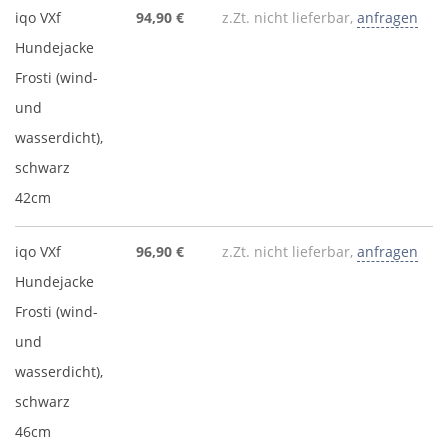
iqo VXf
94,90 €
z.Zt. nicht lieferbar,
anfragen
Hundejacke
Frosti (wind-
und
wasserdicht),
schwarz
42cm
iqo VXf
96,90 €
z.Zt. nicht lieferbar,
anfragen
Hundejacke
Frosti (wind-
und
wasserdicht),
schwarz
46cm