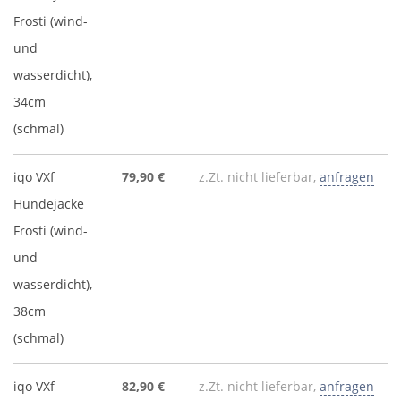
Frosti (wind-
und
wasserdicht),
34cm
(schmal)
iqo VXf
79,90 €
z.Zt. nicht lieferbar,
anfragen
Hundejacke
Frosti (wind-
und
wasserdicht),
38cm
(schmal)
iqo VXf
82,90 €
z.Zt. nicht lieferbar,
anfragen