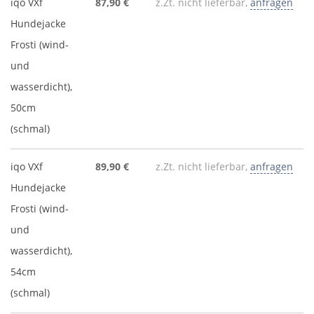
iqo VXf
87,90 €
z.Zt. nicht lieferbar,
anfragen
Hundejacke
Frosti (wind-
und
wasserdicht),
50cm
(schmal)
iqo VXf
89,90 €
z.Zt. nicht lieferbar,
anfragen
Hundejacke
Frosti (wind-
und
wasserdicht),
54cm
(schmal)