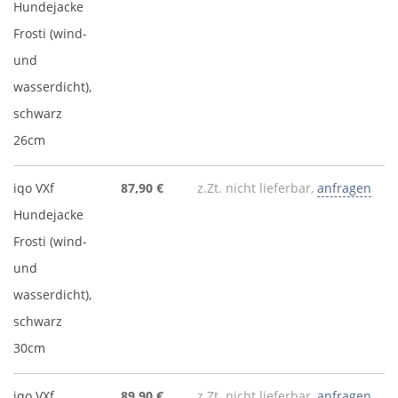
Hundejacke
Frosti (wind-
und
wasserdicht),
schwarz
26cm
iqo VXf
87,90 €
z.Zt. nicht lieferbar,
anfragen
Hundejacke
Frosti (wind-
und
wasserdicht),
schwarz
30cm
iqo VXf
89,90 €
z.Zt. nicht lieferbar,
anfragen