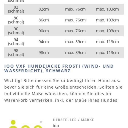
(schmal)
82
82cm
max. 76cm
max. 103cm
(schmal)
86
86cm
max. 76cm
max. 103cm
(schmal)
90
90cm
max. 76cm
max. 103cm
(schmal)
94
94cm
max. 89cm
max. 113cm
(schmal)
98
98cm
max. 89cm
max. 113cm
(schmal)
IQO VXF HUNDEJACKE FROSTI (WIND- UND
WASSERDICHT), SCHWARZ
Wichtig! Bitte messen Sie unbedingt Ihren Hund aus,
bevor Sie sich für eine Größe entscheiden. Sollten Sie
individuelle Maße wünschen, können Sie dies im
Warenkorb vermerken, inkl. der Maße Ihres Hundes.
HERSTELLER / MARKE
iqo