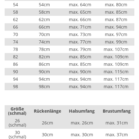
54
54cm
max. 64cm
max. 80cm
58
58cm
max. 65cm
max. 85cm
62
62cm
max. 66cm
max. 87cm
66
66cm
max. 71cm
max. 94cm
70
70cm
max. 73cm
max. 97cm
74
74cm
max. 77cm
max. 99cm
78
78cm
max. 79cm
max. 107cm
82
82cm
max. 85cm
max. 109cm
86
86cm
max. 85cm
max. 109cm
90
90cm
max. 90cm
max. 115cm
94
94cm
max. 94cm
max. 117cm
98
98cm
max. 94cm
max. 117cm
Größe
Rückenlänge
Halsumfang
Brustumfang
(schmal)
26
26cm
max. 26cm
max. 31cm
(schmal)
30
30cm
max. 30cm
max. 37cm
(schmal)