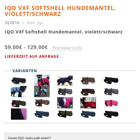
IQO VXF SOFTSHELL HUNDEMANTEL,
VIOLETT/SCHWARZ
IQ2016
| Von:
iqo
IQO VXf Softshell Hundemantel, violett/schwarz
59,00€
-
129,00€
Preisübersicht
LIEFERZEIT AUF ANFRAGE
VARIANTEN
Unsere IQO Jacke paßt nicht??