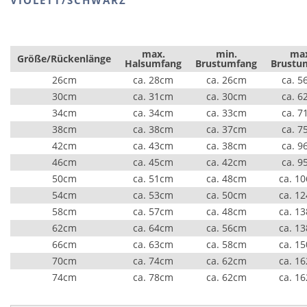
VIOLETT/SCHWARZ
max.
min.
ma
Größe/Rückenlänge
Halsumfang
Brustumfang
Brustu
26cm
ca. 28cm
ca. 26cm
ca. 5
30cm
ca. 31cm
ca. 30cm
ca. 6
34cm
ca. 34cm
ca. 33cm
ca. 7
38cm
ca. 38cm
ca. 37cm
ca. 7
42cm
ca. 43cm
ca. 38cm
ca. 9
46cm
ca. 45cm
ca. 42cm
ca. 9
50cm
ca. 51cm
ca. 48cm
ca. 1
54cm
ca. 53cm
ca. 50cm
ca. 1
58cm
ca. 57cm
ca. 48cm
ca. 1
62cm
ca. 64cm
ca. 56cm
ca. 1
66cm
ca. 63cm
ca. 58cm
ca. 1
70cm
ca. 74cm
ca. 62cm
ca. 1
74cm
ca. 78cm
ca. 62cm
ca. 1