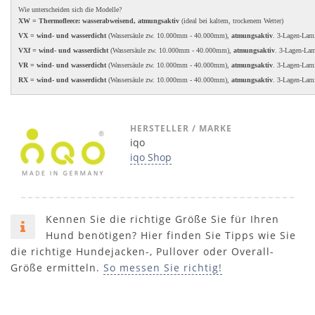
Wie unterscheiden sich die Modelle?
XW = Thermofleece: wasserabweisend, atmungsaktiv
(ideal bei kaltem, trockenem Wetter)
VX = wind- und wasserdicht
(Wassersäule zw. 10.000mm - 40.000mm),
atmungsaktiv
. 3-Lagen-Lam
VXf = wind- und wasserdicht
(Wassersäule zw. 10.000mm - 40.000mm),
atmungsaktiv
. 3-Lagen-La
VR = wind- und wasserdicht
(Wassersäule zw. 10.000mm - 40.000mm),
atmungsaktiv
. 3-Lagen-Lam
RX = wind- und wasserdicht
(Wassersäule zw. 10.000mm - 40.000mm),
atmungsaktiv
. 3-Lagen-Lam
HERSTELLER / MARKE
iqo
iqo Shop
Kennen Sie die richtige Größe Sie für Ihren
Hund benötigen? Hier finden Sie Tipps wie Sie
die richtige Hundejacken-, Pullover oder Overall-
Größe ermitteln.
So messen Sie richtig!