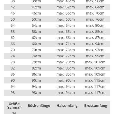
38
38cm
max. 46cm
max. 56cm
42
42cm
max. 52cm
max. 64cm
46
46cm
max. 56cm
max. 70cm
50
50cm
max. 60cm
max. 76cm
54
54cm
max. 64cm
max. 80cm
58
58cm
max. 65cm
max. 85cm
62
62cm
max. 66cm
max. 87cm
66
66cm
max. 71cm
max. 94cm
70
70cm
max. 73cm
max. 97cm
74
74cm
max. 77cm
max. 99cm
78
78cm
max. 79cm
max. 107cm
82
82cm
max. 85cm
max. 109cm
86
86cm
max. 85cm
max. 109cm
90
90cm
max. 90cm
max. 115cm
94
94cm
max. 94cm
max. 117cm
98
98cm
max. 94cm
max. 117cm
Größe
Rückenlänge
Halsumfang
Brustumfang
(schmal)
26