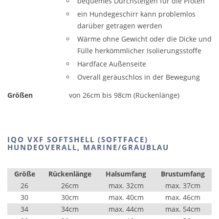
bequemes Durchsteigen für die Pfoten
ein Hundegeschirr kann problemlos
darüber getragen werden
Wärme ohne Gewicht oder die Dicke und
Fülle herkömmlicher Isolierungsstoffe
Hardface Außenseite
Overall geräuschlos in der Bewegung
Größen
von 26cm bis 98cm (Rückenlänge)
IQO VXF SOFTSHELL (SOFTFACE)
HUNDEOVERALL, MARINE/GRAUBLAU
Größe
Rückenlänge
Halsumfang
Brustumfang
26
26cm
max. 32cm
max. 37cm
30
30cm
max. 40cm
max. 46cm
34
34cm
max. 44cm
max. 54cm