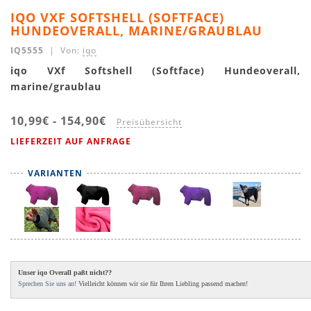
IQO VXF SOFTSHELL (SOFTFACE)
HUNDEOVERALL, MARINE/GRAUBLAU
IQ5555
| Von:
iqo
iqo VXf Softshell (Softface) Hundeoverall,
marine/graublau
10,99€
-
154,90€
Preisübersicht
LIEFERZEIT AUF ANFRAGE
VARIANTEN
Unser iqo Overall paßt nicht??
Sprechen Sie uns an!
Vielleicht können wir sie für Ihren Liebling passend machen!