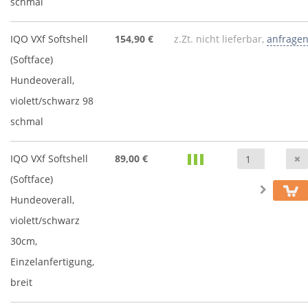
schmal
IQO VXf Softshell
154,90 €
z.Zt. nicht lieferbar,
anfrage
(Softface)
Hundeoverall,
violett/schwarz 98
schmal
IQO VXf Softshell
89,00 €
(Softface)
Hundeoverall,
violett/schwarz
30cm,
Einzelanfertigung,
breit