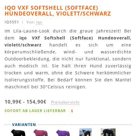
IQO VXF SOFTSHELL (SOFTFACE)
HUNDEOVERALL, VIOLETT/SCHWARZ
IQ5551
| Von:
iqo
Im Lila-Laune-Look durch die graue Jahreszeit! Bei
dem
iqo VXf Softshell (Softface) Hundeoverall,
violett/schwarz
handelt es sich um eine
körperumschließende, wind- und wasserdichte
Outdoorbekleidung, die nicht nur funktional, sondern
auch modisch ist. Sie hält Ihren Hund zuverlässig
trocken und warm, ohne die Schwere herkömmlicher
Isolierungsstoffe. Bei Bedarf können Sie den Mantel
maschinell bei 30°Celsius reinigen.
10,99€
-
154,90€
Preisübersicht
SOFORT AB LAGER LIEFERBAR
VARIANTEN