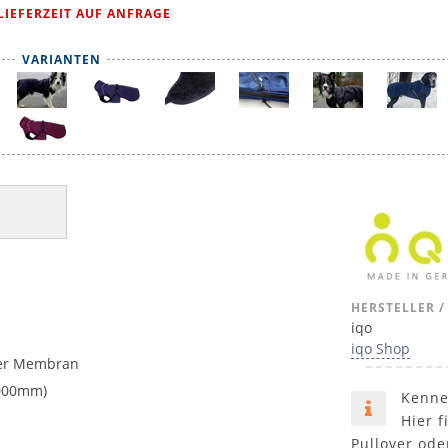
LIEFERZEIT AUF ANFRAGE
VARIANTEN
HERSTELLER /
iqo
iqo Shop
ver Membran
.000mm)
Kenne
Hier f
Pullover ode