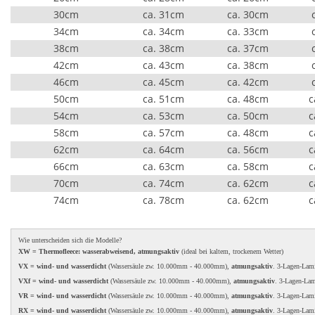
30cm
ca. 31cm
ca. 30cm
34cm
ca. 34cm
ca. 33cm
38cm
ca. 38cm
ca. 37cm
42cm
ca. 43cm
ca. 38cm
46cm
ca. 45cm
ca. 42cm
50cm
ca. 51cm
ca. 48cm
c
54cm
ca. 53cm
ca. 50cm
c
58cm
ca. 57cm
ca. 48cm
c
62cm
ca. 64cm
ca. 56cm
c
66cm
ca. 63cm
ca. 58cm
c
70cm
ca. 74cm
ca. 62cm
c
74cm
ca. 78cm
ca. 62cm
c
Wie unterscheiden sich die Modelle?
XW = Thermofleece: wasserabweisend, atmungsaktiv
(ideal bei kaltem, trockenem Wetter)
VX = wind- und wasserdicht
(Wassersäule zw. 10.000mm - 40.000mm),
atmungsaktiv
. 3-Lagen-Lam
VXf = wind- und wasserdicht
(Wassersäule zw. 10.000mm - 40.000mm),
atmungsaktiv
. 3-Lagen-La
VR = wind- und wasserdicht
(Wassersäule zw. 10.000mm - 40.000mm),
atmungsaktiv
. 3-Lagen-Lam
RX = wind- und wasserdicht
(Wassersäule zw. 10.000mm - 40.000mm),
atmungsaktiv
. 3-Lagen-Lam