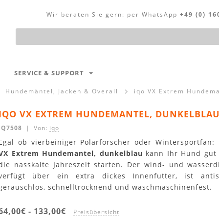
Wir beraten Sie gern:
per WhatsApp
+49 (0) 16
Produktsuche
SERVICE & SUPPORT
Hundemäntel, Jacken & Overall
iqo VX Extrem Hundema
IQO VX EXTREM HUNDEMANTEL, DUNKELBLA
IQ7508
| Von:
iqo
Egal ob vierbeiniger Polarforscher oder Wintersportfan
VX Extrem Hundemantel, dunkelblau
kann Ihr Hund gut 
die nasskalte Jahreszeit starten. Der wind- und wasserd
verfügt über ein extra dickes Innenfutter, ist anti
geräuschlos, schnelltrocknend und waschmaschinenfest.
64,00€
-
133,00€
Preisübersicht