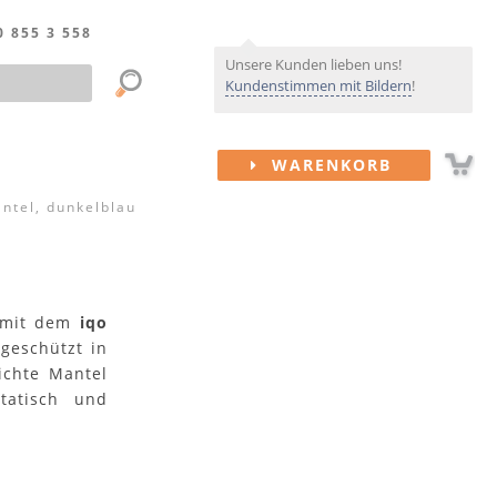
0 855 3 558
Unsere Kunden lieben uns!
Kundenstimmen mit Bildern
!
WARENKORB
ntel, dunkelblau
U
: mit dem
iqo
geschützt in
ichte Mantel
statisch und