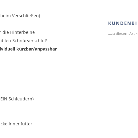
 beim Verschließen)
KUNDENBI
r die Hinterbeine
...zu diesem Arti
xiblen Schnürverschluß
ividuell kürzbar/anpassbar
KEIN Schleudern)
cke Innenfutter