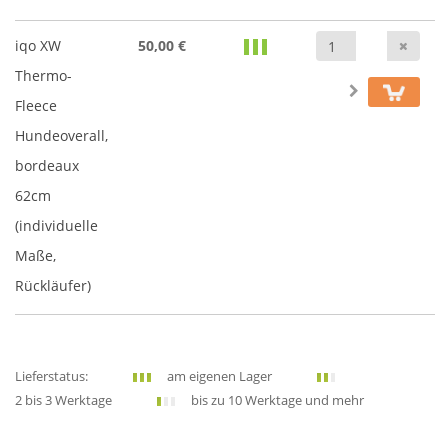
Anz
iqo XW
50,00 €
Thermo-
Fleece
Hundeoverall,
bordeaux
62cm
(individuelle
Maße,
Rückläufer)
Lieferstatus:
am eigenen Lager
2 bis 3 Werktage
bis zu 10 Werktage und mehr