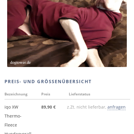
PREIS- UND GRÖSSENÜBERSICHT
Bezeichnung
Preis
Lieferstatus
iqo XW
89,90 €
z.Zt. nicht lieferbar,
anfragen
Thermo-
Fleece
Hundeoverall,