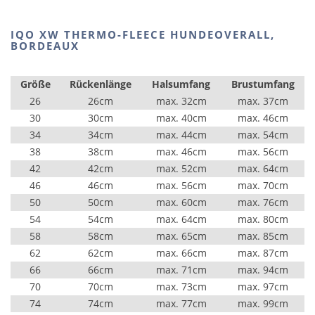
IQO XW THERMO-FLEECE HUNDEOVERALL,
BORDEAUX
Größe
Rückenlänge
Halsumfang
Brustumfang
26
26cm
max. 32cm
max. 37cm
30
30cm
max. 40cm
max. 46cm
34
34cm
max. 44cm
max. 54cm
38
38cm
max. 46cm
max. 56cm
42
42cm
max. 52cm
max. 64cm
46
46cm
max. 56cm
max. 70cm
50
50cm
max. 60cm
max. 76cm
54
54cm
max. 64cm
max. 80cm
58
58cm
max. 65cm
max. 85cm
62
62cm
max. 66cm
max. 87cm
66
66cm
max. 71cm
max. 94cm
70
70cm
max. 73cm
max. 97cm
74
74cm
max. 77cm
max. 99cm