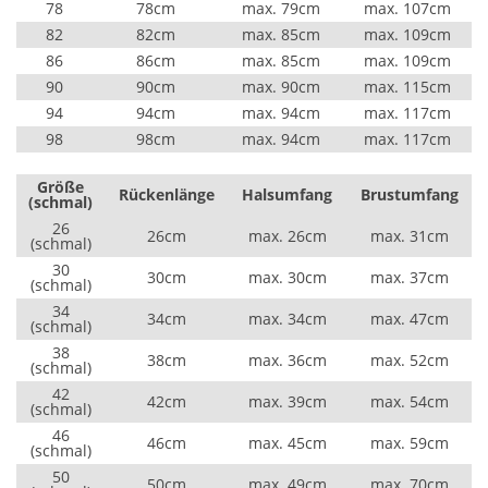
78
78cm
max. 79cm
max. 107cm
82
82cm
max. 85cm
max. 109cm
86
86cm
max. 85cm
max. 109cm
90
90cm
max. 90cm
max. 115cm
94
94cm
max. 94cm
max. 117cm
98
98cm
max. 94cm
max. 117cm
Größe
Rückenlänge
Halsumfang
Brustumfang
(schmal)
26
26cm
max. 26cm
max. 31cm
(schmal)
30
30cm
max. 30cm
max. 37cm
(schmal)
34
34cm
max. 34cm
max. 47cm
(schmal)
38
38cm
max. 36cm
max. 52cm
(schmal)
42
42cm
max. 39cm
max. 54cm
(schmal)
46
46cm
max. 45cm
max. 59cm
(schmal)
50
50cm
max. 49cm
max. 70cm