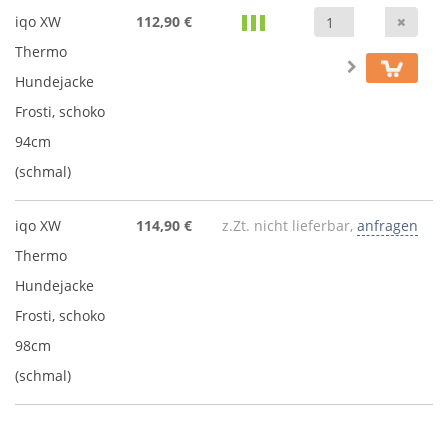
Anz
iqo XW
112,90 €
Thermo
Hundejacke
Frosti, schoko
94cm
(schmal)
iqo XW
114,90 €
z.Zt. nicht lieferbar,
anfragen
Thermo
Hundejacke
Frosti, schoko
98cm
(schmal)