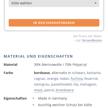
Artikel
bitte wählen
IN DEN EINKAUFSWAGEN
alle Preise inkl. MwSt.
zzgl.
Versandkosten
MATERIAL UND EIGENSCHAFTEN
Material
30% Merinowolle / 70% Polyacryl
Farbe
bordeaux
, alternativ in
schwarz
,
kastanie
,
cognac
,
orange
,
lodan
,
fuchsia
,
feuerrot
,
steingrau
,
pastellviolett
,
lila
,
mahagoni
,
moos
,
petrol
,
brombeere
Eigenschaften
Made in Germany
kuschlig weicher Schutz bei Kälte