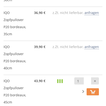
IQO
36,90 €
z.Zt. nicht lieferbar,
anfragen
Zopfpullover
P20 bordeaux,
35cm
IQO
39,90 €
z.Zt. nicht lieferbar,
anfragen
Zopfpullover
P20 bordeaux,
40cm
Anz
IQO
43,90 €
Zopfpullover
P20 bordeaux,
45cm