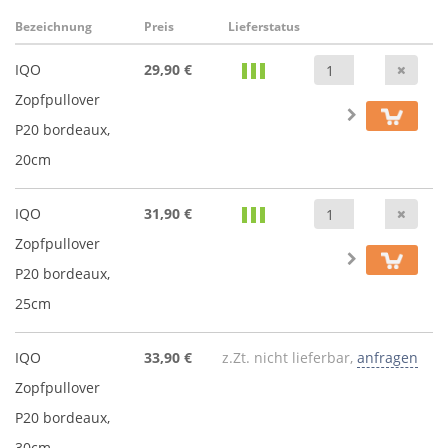
Bezeichnung
Preis
Lieferstatus
Anz
IQO
29,90 €
Zopfpullover
P20 bordeaux,
20cm
Anz
IQO
31,90 €
Zopfpullover
P20 bordeaux,
25cm
IQO
33,90 €
z.Zt. nicht lieferbar,
anfragen
Zopfpullover
P20 bordeaux,
30cm