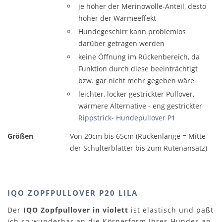
je höher der Merinowolle-Anteil, desto
höher der Wärmeeffekt
Hundegeschirr kann problemlos
darüber getragen werden
keine Öffnung im Rückenbereich, da
Funktion durch diese beeinträchtigt
bzw. gar nicht mehr gegeben wäre
leichter, locker gestrickter Pullover,
wärmere Alternative - eng gestrickter
Rippstrick- Hundepullover P1
Größen
Von 20cm bis 65cm (Rückenlänge = Mitte
der Schulterblätter bis zum Rutenansatz)
IQO ZOPFPULLOVER P20 LILA
Der
IQO Zopfpullover in violett
ist elastisch und paßt
ich so wunderbar an die Körperform Ihres Hundes an