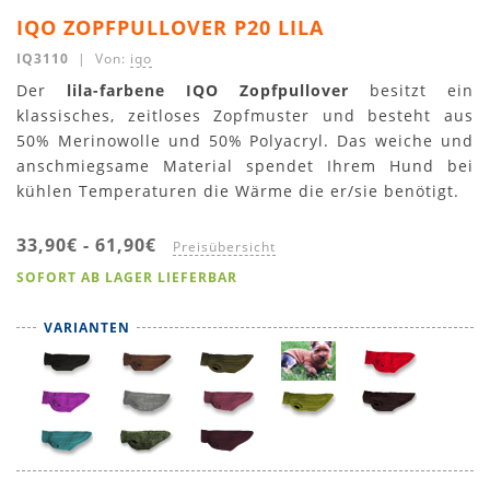
IQO ZOPFPULLOVER P20 LILA
IQ3110
| Von:
iqo
Der
lila-farbene IQO Zopfpullover
besitzt ein
klassisches, zeitloses Zopfmuster und besteht aus
50% Merinowolle und 50% Polyacryl. Das weiche und
anschmiegsame Material spendet Ihrem Hund bei
kühlen Temperaturen die Wärme die er/sie benötigt.
33,90€
-
61,90€
Preisübersicht
SOFORT AB LAGER LIEFERBAR
VARIANTEN