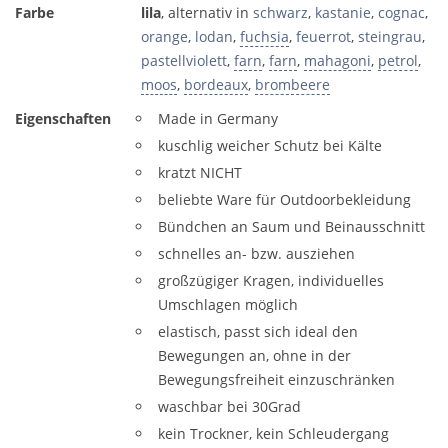
Farbe
lila
, alternativ in
schwarz
,
kastanie
,
cognac
,
orange
,
lodan
,
fuchsia
,
feuerrot
,
steingrau
,
pastellviolett
,
farn
,
farn
,
mahagoni
,
petrol
,
moos
,
bordeaux
,
brombeere
Eigenschaften
Made in Germany
kuschlig weicher Schutz bei Kälte
kratzt NICHT
beliebte Ware für Outdoorbekleidung
Bündchen an Saum und Beinausschnitt
schnelles an- bzw. ausziehen
großzügiger Kragen, individuelles
Umschlagen möglich
elastisch, passt sich ideal den
Bewegungen an, ohne in der
Bewegungsfreiheit einzuschränken
waschbar bei 30Grad
kein Trockner, kein Schleudergang