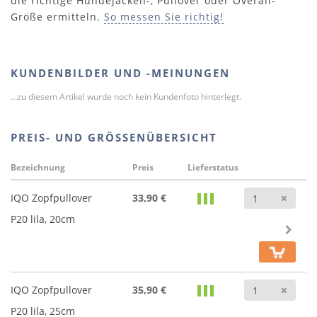
die richtige Hundejacken-, Pullover oder Overall-
Größe ermitteln.
So messen Sie richtig!
KUNDENBILDER UND -MEINUNGEN
...zu diesem Artikel wurde noch kein Kundenfoto hinterlegt.
PREIS- UND GRÖSSENÜBERSICHT
Bezeichnung
Preis
Lieferstatus
Anz
IQO Zopfpullover
33,90 €
P20 lila, 20cm
Anz
IQO Zopfpullover
35,90 €
P20 lila, 25cm