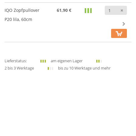
Anz
IQO Zopfpullover
61,90 €
P20 lila, 60cm
Lieferstatus:
am eigenen Lager
2 bis 3 Werktage
bis zu 10 Werktage und mehr