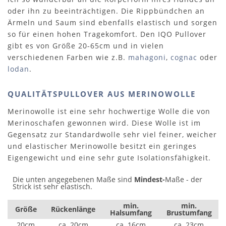
oder ihn zu beeinträchtigen. Die Rippbündchen an
Ärmeln und Saum sind ebenfalls elastisch und sorgen
so für einen hohen Tragekomfort. Den IQO Pullover
gibt es von Größe 20-65cm und in vielen
verschiedenen Farben wie z.B.
mahagoni
,
cognac
oder
lodan
.
QUALITÄTSPULLOVER AUS MERINOWOLLE
Merinowolle ist eine sehr hochwertige Wolle die von
Merinoschafen gewonnen wird. Diese Wolle ist im
Gegensatz zur Standardwolle sehr viel feiner, weicher
und elastischer Merinowolle besitzt ein geringes
Eigengewicht und eine sehr gute Isolationsfähigkeit.
Die unten angegebenen Maße sind
Mindest-
Maße - der
Strick ist sehr elastisch.
min.
min.
Größe
Rückenlänge
Halsumfang
Brustumfang
20cm
ca. 20cm
ca. 16cm
ca. 23cm