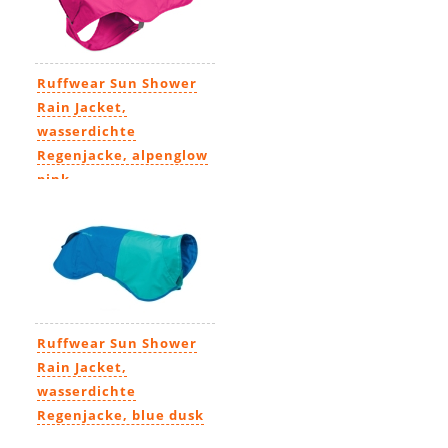
Ruffwear Sun Shower
Rain Jacket,
wasserdichte
Regenjacke, alpenglow
pink
79,90€
Ruffwear Sun Shower
Rain Jacket,
wasserdichte
Regenjacke, blue dusk
79,90€