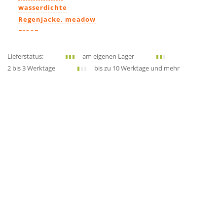
wasserdichte
Regenjacke, meadow
green
79,90€
Lieferstatus:
am eigenen Lager
2 bis 3 Werktage
bis zu 10 Werktage und mehr