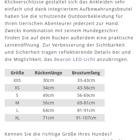
Klickverschlüsse gestaltet sich das Ankleiden sehr
einfach und dank integriertem Aufbewahrungsbeutel
haben Sie die schützende Outdoorbekleidung für
Ihren tierischen Abenteurer jederzeit zur Hand.
Zwecks Kombination mit seinem Hundegeschirr
finden Sie auf dem Rücken außerdem eine praktische
Leinenöffnung. Zur Verbesserung der Sichtbarkeit
und Sicherheit tragen reflektierende Details bei und
die Möglichkeit, das
Beacon LED-Licht
anzubringen.
Größe
Rückenlänge
Brustumfang
XXS
30cm
33-43cm
XS
34cm
43-56cm
S
49cm
56-69cm
M
56cm
69-81cm
L
64cm
81-91cm
XL
71cm
91-107cm
Kennen Sie die richtige Größe Ihres Hundes?