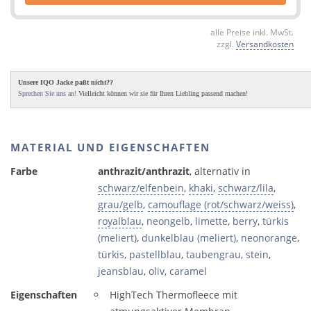
alle Preise inkl. MwSt.
zzgl.
Versandkosten
Unsere IQO Jacke paßt nicht??
Sprechen Sie uns an!
Vielleicht können wir sie für Ihren Liebling passend machen!
MATERIAL UND EIGENSCHAFTEN
Farbe
anthrazit/anthrazit
, alternativ in
schwarz/elfenbein
,
khaki
,
schwarz/lila
,
grau/gelb
,
camouflage (rot/schwarz/weiss)
,
royalblau
,
neongelb
,
limette
,
berry
,
türkis
(meliert)
,
dunkelblau (meliert)
,
neonorange
,
türkis
,
pastellblau
,
taubengrau
,
stein
,
jeansblau
,
oliv
,
caramel
Eigenschaften
HighTech Thermofleece mit