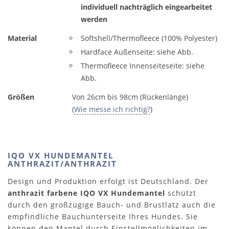
individuell nachträglich eingearbeitet
werden
Material
Softshell/Thermofleece (100% Polyester)
Hardface Außenseite: siehe Abb.
Thermofleece Innenseiteseite: siehe
Abb.
Größen
Von 26cm bis 98cm (Rückenlänge)
(
Wie messe ich richtig?
)
IQO VX HUNDEMANTEL
ANTHRAZIT/ANTHRAZIT
Design und Produktion erfolgt ist Deutschland. Der
anthrazit farbene IQO VX Hundemantel
schützt
durch den großzügige Bauch- und Brustlatz auch die
empfindliche Bauchunterseite Ihres Hundes. Sie
können den Mantel durch Einstellmöglichkeiten im