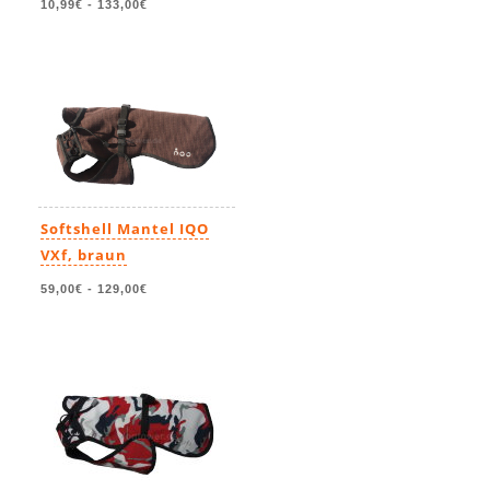
10,99€
-
133,00€
Softshell Mantel IQO
VXf, braun
59,00€
-
129,00€