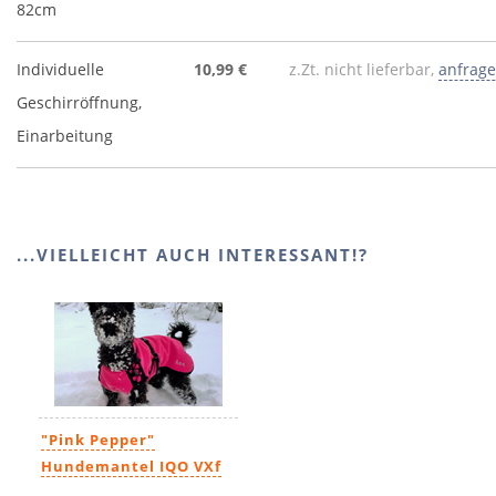
82cm
Individuelle
10,99 €
z.Zt. nicht lieferbar,
anfrag
Geschirröffnung,
Einarbeitung
...VIELLEICHT AUCH INTERESSANT!?
"Pink Pepper"
Hundemantel IQO VXf