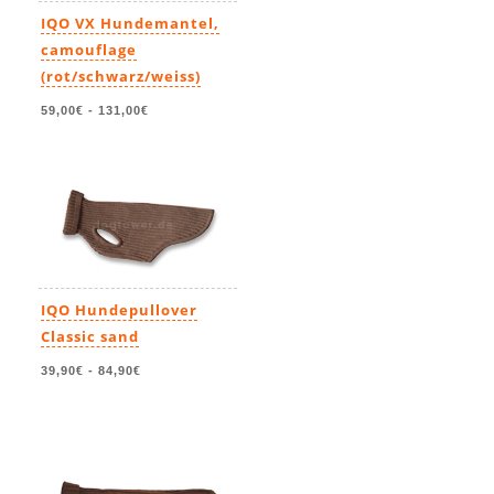
IQO VX Hundemantel,
camouflage
(rot/schwarz/weiss)
59,00€
-
131,00€
IQO Hundepullover
Classic sand
39,90€
-
84,90€