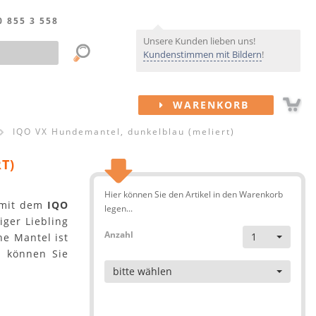
0 855 3 558
Unsere Kunden lieben uns!
Kundenstimmen mit Bildern
!
WARENKORB
IQO VX Hundemantel, dunkelblau (meliert)
T)
Hier können Sie den Artikel in den Warenkorb
 mit dem
IQO
legen...
iger Liebling
Anzahl
1
e Mantel ist
n können Sie
Artikel
bitte wählen