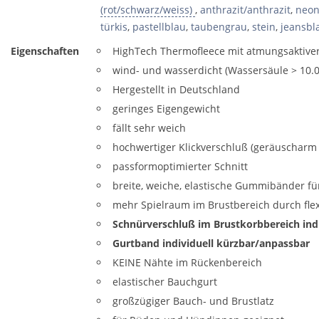
(rot/schwarz/weiss)
,
anthrazit/anthrazit
,
neon
türkis
,
pastellblau
,
taubengrau
,
stein
,
jeansbl
Eigenschaften
HighTech Thermofleece mit atmungsaktiv
wind- und wasserdicht (Wassersäule > 10
Hergestellt in Deutschland
geringes Eigengewicht
fällt sehr weich
hochwertiger Klickverschluß (geräuscharm
passformoptimierter Schnitt
breite, weiche, elastische Gummibänder fü
mehr Spielraum im Brustbereich durch fle
Schnürverschluß im Brustkorbbereich ind
Gurtband individuell kürzbar/anpassbar
KEINE Nähte im Rückenbereich
elastischer Bauchgurt
großzügiger Bauch- und Brustlatz