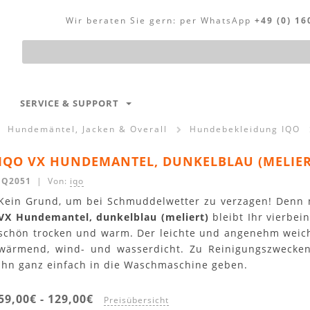
Wir beraten Sie gern:
per WhatsApp
+49 (0) 16
Produktsuche
SERVICE & SUPPORT
Hundemäntel, Jacken & Overall
Hundebekleidung IQO
IQO VX HUNDEMANTEL, DUNKELBLAU (MELIER
IQ2051
| Von:
iqo
Kein Grund, um bei Schmuddelwetter zu verzagen! Denn
VX Hundemantel, dunkelblau (meliert)
bleibt Ihr vierbein
schön trocken und warm. Der leichte und angenehm weich
wärmend, wind- und wasserdicht. Zu Reinigungszwecke
ihn ganz einfach in die Waschmaschine geben.
59,00€
-
129,00€
Preisübersicht