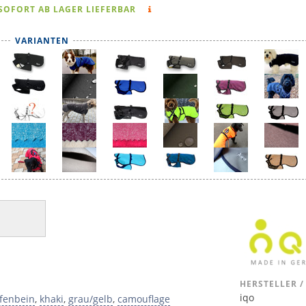
SOFORT AB LAGER LIEFERBAR
VARIANTEN
HERSTELLER /
iqo
fenbein
,
khaki
,
grau/gelb
,
camouflage