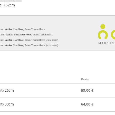
a. 162cm
inat:
Außen Hardface
, Innen Thermofleece
minat:
Außen Softface (Fleece)
, Innen Thermofleece
inat:
Außen Hardface
, Innen Thermofleece (extra dünn)
inat:
Außen Hardface
, Innen Thermofleece (extra dünn)
Preis
rt) 26cm
59,00 €
rt) 30cm
64,00 €