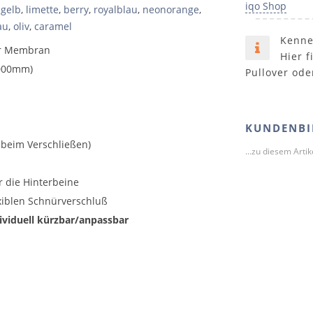
iqo Shop
gelb
,
limette
,
berry
,
royalblau
,
neonorange
,
au
,
oliv
,
caramel
Kenne
er Membran
Hier f
.000mm)
Pullover ode
KUNDENBI
 beim Verschließen)
...zu diesem Arti
r die Hinterbeine
xiblen Schnürverschluß
ividuell kürzbar/anpassbar