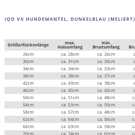
IQO VX HUNDEMANTEL, DUNKELBLAU (MELIERT
max.
min.
Größe/Rückenlänge
Halsumfang
Brustumfang
Br
26cm
ca. 28cm
ca. 26cm
30cm
ca. 31cm
ca. 30cm
34cm
ca. 34cm
ca. 33cm
38cm
ca. 38cm
ca. 37cm
42cm
ca. 43cm
ca. 38cm
46cm
ca. 45cm
ca. 42cm
50cm
ca. 51cm
ca. 48cm
c
54cm
ca. 53cm
ca. 50cm
c
58cm
ca. 57cm
ca. 48cm
c
62cm
ca. 64cm
ca. 56cm
c
66cm
ca. 63cm
ca. 58cm
c
70cm
ca. 74cm
ca. 62cm
c