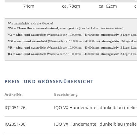
74cm
ca. 78cm
ca. 62cm
c
Wie unterscheiden sich die Modelle?
XW = Thermofleece: wasserabweisend, atmungsaktiv
(ideal bei kaltem, trockenem Wetter)
VX = wind- und wasserdicht
(Wassersäule zw. 10.000mm - 40.000mm),
atmungsaktiv
. 3-Lagen-Lam
VXf = wind- und wasserdicht
(Wassersäule zw. 10.000mm - 40.000mm),
atmungsaktiv
. 3-Lagen-La
VR = wind- und wasserdicht
(Wassersäule zw. 10.000mm - 40.000mm),
atmungsaktiv
. 3-Lagen-Lam
RX = wind- und wasserdicht
(Wassersäule zw. 10.000mm - 40.000mm),
atmungsaktiv
. 3-Lagen-Lam
PREIS- UND GRÖSSENÜBERSICHT
ArtikelNr.
Bezeichnung
IQ2051-26
IQO VX Hundemantel, dunkelblau (melie
IQ2051-30
IQO VX Hundemantel, dunkelblau (melie