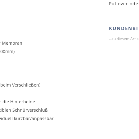
Pullover ode
KUNDENBI
...zu diesem Arti
er Membran
.000mm)
 beim Verschließen)
r die Hinterbeine
xiblen Schnürverschluß
viduell kürzbar/anpassbar