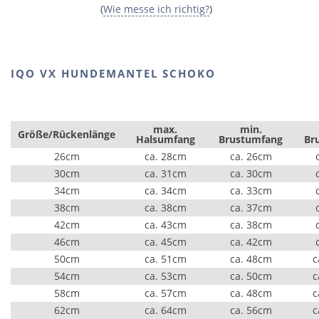
(
Wie messe ich richtig?
)
IQO VX HUNDEMANTEL SCHOKO
max.
min.
Größe/Rückenlänge
Halsumfang
Brustumfang
Br
26cm
ca. 28cm
ca. 26cm
30cm
ca. 31cm
ca. 30cm
34cm
ca. 34cm
ca. 33cm
38cm
ca. 38cm
ca. 37cm
42cm
ca. 43cm
ca. 38cm
46cm
ca. 45cm
ca. 42cm
50cm
ca. 51cm
ca. 48cm
c
54cm
ca. 53cm
ca. 50cm
c
58cm
ca. 57cm
ca. 48cm
c
62cm
ca. 64cm
ca. 56cm
c