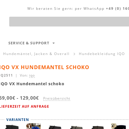
Wir beraten Sie gern:
per WhatsApp
+49 (0) 16
Produktsuche
SERVICE & SUPPORT
Hundemäntel, Jacken & Overall
Hundebekleidung IQO
IQO VX HUNDEMANTEL SCHOKO
IQ2511
| Von:
iqo
IQO VX Hundemantel schoko
59,00€
-
129,00€
Preisübersicht
LIEFERZEIT AUF ANFRAGE
VARIANTEN