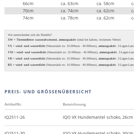
66cm
ca. 63cm
ca. 58cm
c
70cm
ca. 74cm
ca. 62cm
c
74cm
ca. 78cm
ca. 62cm
c
Wie unterscheiden sich die Modelle?
XW = Thermofleece: wasserabweisend, atmungsaktiv
(ideal bei kaltem, trockenem Wetter)
VX = wind- und wasserdicht
(Wassersäule zw. 10.000mm - 40.000mm),
atmungsaktiv
. 3-Lagen-Lam
VXf = wind- und wasserdicht
(Wassersäule zw. 10.000mm - 40.000mm),
atmungsaktiv
. 3-Lagen-La
VR = wind- und wasserdicht
(Wassersäule zw. 10.000mm - 40.000mm),
atmungsaktiv
. 3-Lagen-Lam
RX = wind- und wasserdicht
(Wassersäule zw. 10.000mm - 40.000mm),
atmungsaktiv
. 3-Lagen-Lam
PREIS- UND GRÖSSENÜBERSICHT
ArtikelNr.
Bezeichnung
IQ2511-26
IQO VX Hundemantel schoko, 26cm
IQ2511-30
IQO VX Hundemantel schoko, 30cm