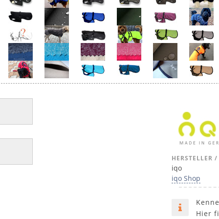
HERSTELLER /
iqo
iqo Shop
Kenne
Hier f