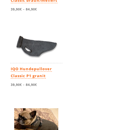
Classic braun/meliert
39,90€
-
84,90€
IQO Hundepullover
Classic P1 granit
39,90€
-
84,90€