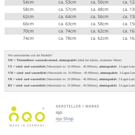
54cm
ca. 53cm
ca. 50cm
ca. 1
58cm
ca. 57cm
ca. 48cm
ca. 1
62cm
ca. 64cm
ca. 56cm
ca. 1
66cm
ca. 63cm
ca. 58cm
ca. 1
70cm
ca. 74cm
ca. 62cm
ca. 1
74cm
ca. 78cm
ca. 62cm
ca. 1
Wie unterscheiden sich die Modelle?
XW = Thermofleece: wasserabweisend, atmungsaktiv
(ideal bei kaltem, trockenem Wetter)
VX = wind- und wasserdicht
(Wassersäule zw. 10.000mm - 40.000mm),
atmungsaktiv
. 3-Lagen-Lam
VXf = wind- und wasserdicht
(Wassersäule zw. 10.000mm - 40.000mm),
atmungsaktiv
. 3-Lagen-La
VR = wind- und wasserdicht
(Wassersäule zw. 10.000mm - 40.000mm),
atmungsaktiv
. 3-Lagen-Lam
RX = wind- und wasserdicht
(Wassersäule zw. 10.000mm - 40.000mm),
atmungsaktiv
. 3-Lagen-Lam
HERSTELLER / MARKE
iqo
iqo Shop