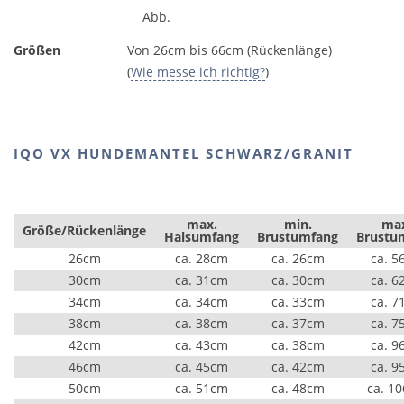
Abb.
Größen
Von 26cm bis 66cm (Rückenlänge)
(
Wie messe ich richtig?
)
IQO VX HUNDEMANTEL SCHWARZ/GRANIT
max.
min.
ma
Größe/Rückenlänge
Halsumfang
Brustumfang
Brustu
26cm
ca. 28cm
ca. 26cm
ca. 5
30cm
ca. 31cm
ca. 30cm
ca. 6
34cm
ca. 34cm
ca. 33cm
ca. 7
38cm
ca. 38cm
ca. 37cm
ca. 7
42cm
ca. 43cm
ca. 38cm
ca. 9
46cm
ca. 45cm
ca. 42cm
ca. 9
50cm
ca. 51cm
ca. 48cm
ca. 1