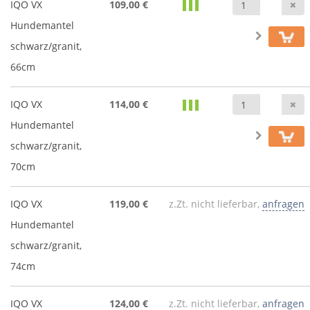
A
IQO VX
109,00 €
Hundemantel
schwarz/granit,
66cm
A
IQO VX
114,00 €
Hundemantel
schwarz/granit,
70cm
IQO VX
119,00 €
z.Zt. nicht lieferbar,
anfragen
Hundemantel
schwarz/granit,
74cm
IQO VX
124,00 €
z.Zt. nicht lieferbar,
anfragen