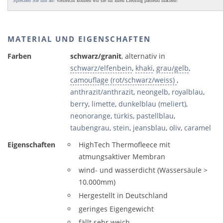
Sprechen Sie uns an!
Vielleicht können wir sie für Ihren Liebling passend machen!
MATERIAL UND EIGENSCHAFTEN
Farben
schwarz/granit
, alternativ in
schwarz/elfenbein
,
khaki
,
grau/gelb
,
camouflage (rot/schwarz/weiss)
,
anthrazit/anthrazit
,
neongelb
,
royalblau
,
berry
,
limette
,
dunkelblau (meliert)
,
neonorange
,
türkis
,
pastellblau
,
taubengrau
,
stein
,
jeansblau
,
oliv
,
caramel
Eigenschaften
HighTech Thermofleece mit
atmungsaktiver Membran
wind- und wasserdicht (Wassersäule >
10.000mm)
Hergestellt in Deutschland
geringes Eigengewicht
fällt sehr weich