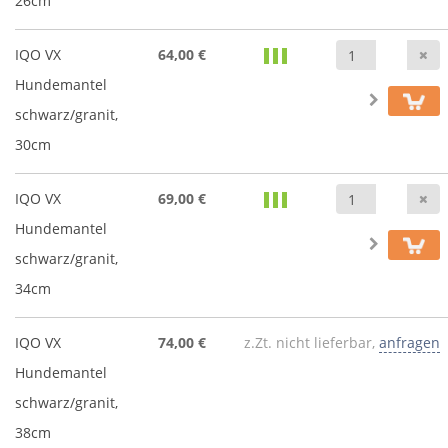
26cm
A
IQO VX
64,00 €
Hundemantel
schwarz/granit,
30cm
A
IQO VX
69,00 €
Hundemantel
schwarz/granit,
34cm
IQO VX
74,00 €
z.Zt. nicht lieferbar,
anfragen
Hundemantel
schwarz/granit,
38cm