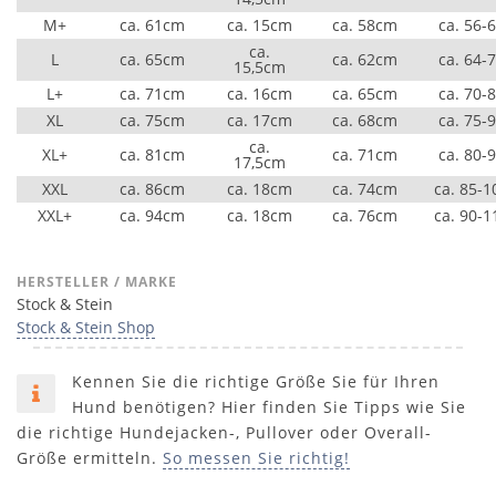
M+
ca. 61cm
ca. 15cm
ca. 58cm
ca. 56-
ca.
L
ca. 65cm
ca. 62cm
ca. 64-
15,5cm
L+
ca. 71cm
ca. 16cm
ca. 65cm
ca. 70-
XL
ca. 75cm
ca. 17cm
ca. 68cm
ca. 75-
ca.
XL+
ca. 81cm
ca. 71cm
ca. 80-
17,5cm
XXL
ca. 86cm
ca. 18cm
ca. 74cm
ca. 85-
XXL+
ca. 94cm
ca. 18cm
ca. 76cm
ca. 90-
HERSTELLER / MARKE
Stock & Stein
Stock & Stein Shop
Kennen Sie die richtige Größe Sie für Ihren
Hund benötigen? Hier finden Sie Tipps wie Sie
die richtige Hundejacken-, Pullover oder Overall-
Größe ermitteln.
So messen Sie richtig!