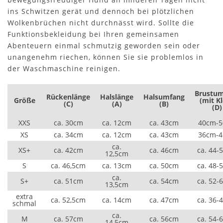
ins Schwitzen gerät und dennoch bei plötzlichen
Wolkenbrüchen nicht durchnässt wird. Sollte die
Funktionsbekleidung bei Ihren gemeinsamen
Abenteuern einmal schmutzig geworden sein oder
unangenehm riechen, können Sie sie problemlos in
der Waschmaschine reinigen.
Brustu
Rückenlänge
Halslänge
Halsumfang
Größe
(mit Kl
(C)
(A)
(B)
(D)
XXS
ca. 30cm
ca. 12cm
ca. 43cm
40cm-
XS
ca. 34cm
ca. 12cm
ca. 43cm
36cm-
ca.
XS+
ca. 42cm
ca. 46cm
ca. 44-
12,5cm
S
ca. 46,5cm
ca. 13cm
ca. 50cm
ca. 48-
ca.
S+
ca. 51cm
ca. 54cm
ca. 52-
13,5cm
extra
ca. 52,5cm
ca. 14cm
ca. 47cm
ca. 36-
schmal
ca.
M
ca. 57cm
ca. 56cm
ca. 54-
14,5cm