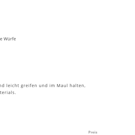
te Würfe
nd leicht greifen und im Maul halten,
erials.
Preis