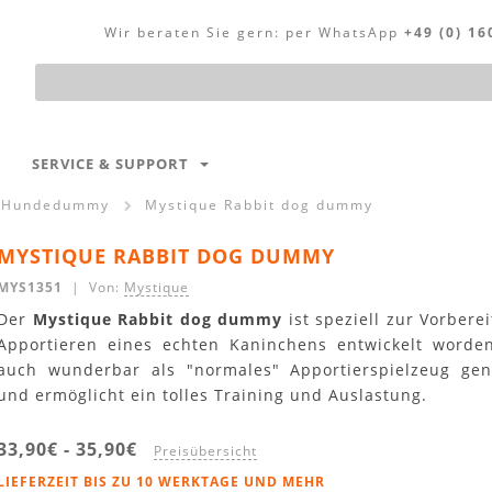
Wir beraten Sie gern:
per WhatsApp
+49 (0) 16
Produktsuche
SERVICE & SUPPORT
Hundedummy
Mystique Rabbit dog dummy
MYSTIQUE RABBIT DOG DUMMY
MYS1351
| Von:
Mystique
Der
Mystique Rabbit dog dummy
ist speziell zur Vorbere
Apportieren eines echten Kaninchens entwickelt worde
auch wunderbar als "normales" Apportierspielzeug ge
und ermöglicht ein tolles Training und Auslastung.
33,90€
-
35,90€
Preisübersicht
LIEFERZEIT BIS ZU 10 WERKTAGE UND MEHR